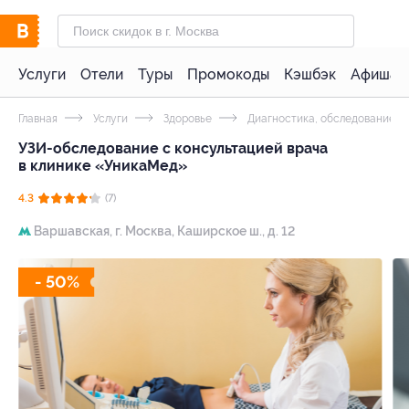
Услуги
Отели
Туры
Промокоды
Кэшбэк
Афиша 
Главная
Услуги
Здоровье
Диагностика, обследование
УЗИ-обследование с консультацией врача
в клинике «УникаМед»
4.3
(7)
Варшавская,
г. Москва, Каширское ш., д. 12
- 50%