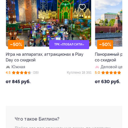
–50%
–50%
ТРК «ГЛОБАЛ СИТИ»
Игра на аппаратах, аттракционах в Play
Панорамный рест
Day со скидкой
со скидкой
Южная
Деловой цент
27
4.5
(38)
Куплено 18 391
5.0
(8)
от 845 руб.
от 630 руб.
Что такое Биглион?