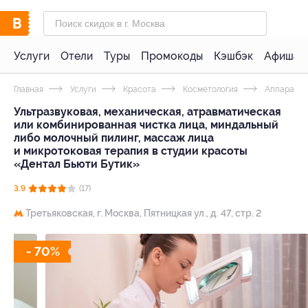
Услуги
Отели
Туры
Промокоды
Кэшбэк
Афиша 
Главная
Услуги
Красота
Косметология
Аппаратна
Ультразвуковая, механическая, атравматическая
или комбинированная чистка лица, миндальный
либо молочный пилинг, массаж лица
и микротоковая терапия в студии красоты
«Дентал Бьюти Бутик»
3.9
(17)
Третьяковская,
г. Москва, Пятницкая ул., д. 47, стр. 2
- 70%