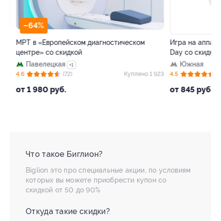
–64%
–50%
МРТ в «Европейском диагностическом
Игра на аппарата
центре» со скидкой
Day со скидкой
Павелецкая
Южная
+1
39
4.6
(72)
Куплено 1 923
4.5
(38)
от 1 980 руб.
от 845 руб.
Что такое Биглион?
Biglion это про специальные акции, по условиям
которых вы можете приобрести купон со
скидкой от 50 до 90%
Откуда такие скидки?