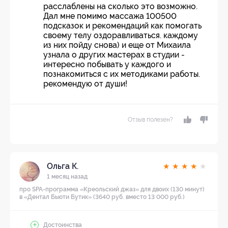
расслаблены на сколько это возможно.
Дал мне помимо массажа 100500
подсказок и рекомендаций как помогать
своему телу оздоравливаться. каждому
из них пойду снова) и еще от Михаила
узнала о других мастерах в студии -
интересно побывать у каждого и
познакомиться с их методиками работы.
рекомендую от души!
Отзыв полезен?
Ольга К.
★
★
★
★
★
1 месяц назад
про SPA-программа «Креольский джаз» для двоих (130 минут)
в «Дентал Бьюти Бутик» (3640 руб. вместо 13 000 руб.)
Достоинства