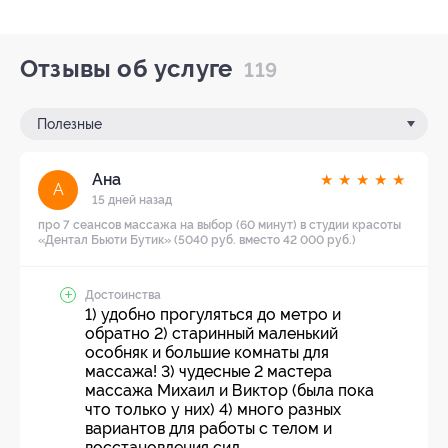
Отзывы об услуге
119
Полезные
Ана
★
★
★
★
★
А
15 дней назад
про 7 сеансов массажа на выбор (60 минут) в студии красоты
«Дентал Бьюти Бутик» (5040 руб. вместо 42 000 руб.)
Достоинства
1) удобно прогуляться до метро и
обратно 2) старинный маленький
особняк и большие комнаты для
массажа! 3) чудесные 2 мастера
массажа Михаил и Виктор (была пока
что только у них) 4) много разных
вариантов для работы с телом и
восстановления сил