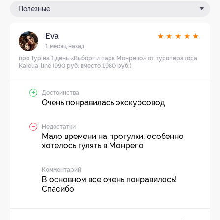
Полезные
Eva
★
★
★
★
★
1 месяц назад
про Тур на 1 день «Выборг и парк Монрепо» от туроператора
Karelia-linе (990 руб. вместо 1980 руб.)
Достоинства
Очень понравилась экскурсовод
Недостатки
Мало времени на прогулки, особенно
хотелось гулять в Монрепо
Комментарий
В основном все очень понравилось!
Спасибо