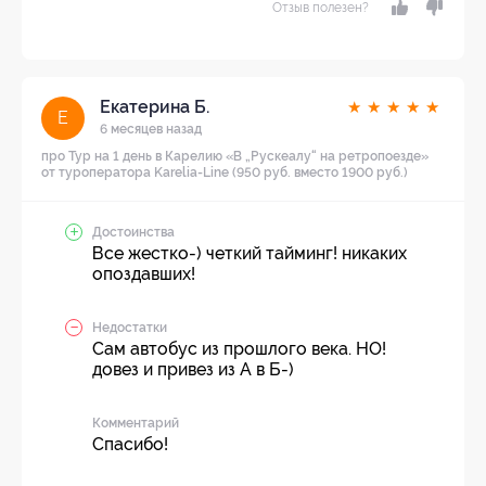
Отзыв полезен?
Екатерина Б.
★
★
★
★
★
Е
6 месяцев назад
про Тур на 1 день в Карелию «В „Рускеалу“ на ретропоезде»
от туроператора Karelia-Line (950 руб. вместо 1900 руб.)
Достоинства
Все жестко-) четкий тайминг! никаких
опоздавших!
Недостатки
Сам автобус из прошлого века. НО!
довез и привез из А в Б-)
Комментарий
Спасибо!