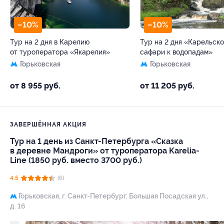
–10%
–10%
Тур на 2 дня в Карелию
Тур на 2 дня «Карельско
от туроператора «Якарелия»
сафари к водопадам»
Горьковская
Горьковская
от 8 955 руб.
от 11 205 руб.
ЗАВЕРШЁННАЯ АКЦИЯ
Тур на 1 день из Санкт-Петербурга «Сказка
в деревне Мандроги» от туроператора Karelia-
Line (1850 руб. вместо 3700 руб.)
4.5
(6)
Горьковская,
г. Санкт-Петербург, Большая Посадская ул.,
д. 16