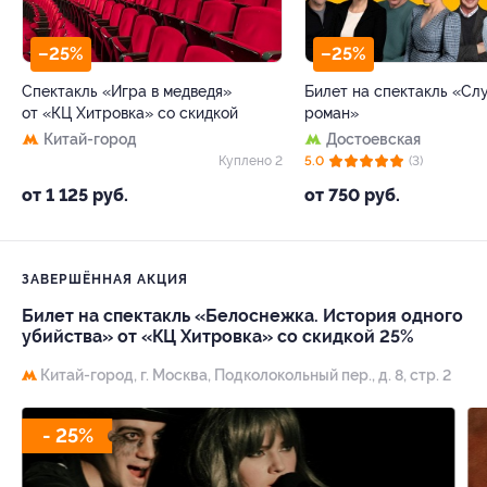
–25%
–25%
Спектакль «Игра в медведя»
Билет на спектакль «С
от «КЦ Хитровка» со скидкой
роман»
Китай-город
Достоевская
Куплено 2
5.0
(3)
от 1 125 руб.
от 750 руб.
ЗАВЕРШЁННАЯ АКЦИЯ
Билет на спектакль «Белоснежка. История одного
убийства» от «КЦ Хитровка» со скидкой 25%
Китай-город,
г. Москва, Подколокольный пер., д. 8, стр. 2
- 25%