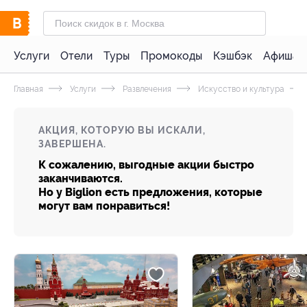
Услуги
Отели
Туры
Промокоды
Кэшбэк
Афиша 
Главная
Услуги
Развлечения
Искусство и культура
АКЦИЯ, КОТОРУЮ ВЫ ИСКАЛИ,
ЗАВЕРШЕНА.
К сожалению, выгодные акции быстро
заканчиваются.
Но у Biglion есть предложения, которые
могут вам понравиться!