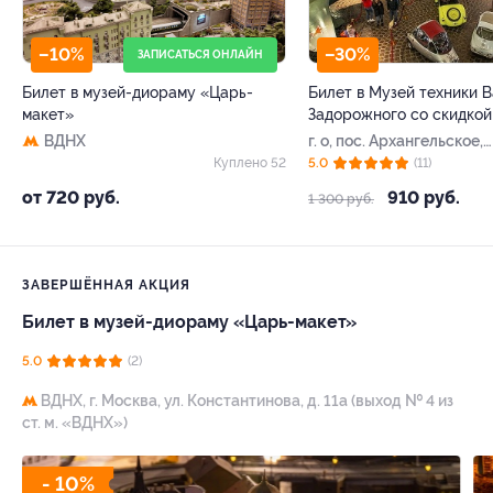
–10%
–30%
ЗАПИСАТЬСЯ ОНЛАЙН
Билет в музей-диораму «Царь-
Билет в Музей техники 
макет»
Задорожного со скидкой
ВДНХ
г. о, пос. Архангельское,
Ильинское ш, д. 8, стр. 8
Куплено 52
5.0
(11)
от 720 руб.
910 руб.
1 300 руб.
ЗАВЕРШЁННАЯ АКЦИЯ
Билет в музей-диораму «Царь-макет»
5.0
(2)
ВДНХ,
г. Москва, ул. Константинова, д. 11а (выход № 4 из
ст. м. «ВДНХ»)
- 10%