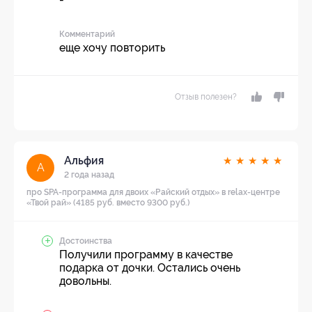
Комментарий
еще хочу повторить
Отзыв полезен?
Альфия
★
★
★
★
★
А
2 года назад
про SPA-программа для двоих «Райский отдых» в relax-центре
«Твой рай» (4185 руб. вместо 9300 руб.)
Достоинства
Получили программу в качестве
подарка от дочки. Остались очень
довольны.