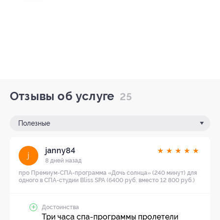
Отзывы об услуге
25
Полезные
janny84
★
★
★
★
★
j
8 дней назад
про Премиум-СПА-программа «Дочь солнца» (240 минут) для
одного в СПА-студии Bliss SPA (6400 руб. вместо 12 800 руб.)
Достоинства
Три часа спа-программы пролетели