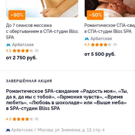
–50%
–50%
До 7 сеансов массажа
Романтическое СПА-сви
с обертыванием в СПА-студии Bliss
в СПА-студии Bliss SPA
SPA
Арбатская
Арбатская
4.3
(8)
4.3
(8)
от 5 500 руб.
от 2 750 руб.
ЗАВЕРШЁННАЯ АКЦИЯ
Романтическое SPA-свидание «Радость моя», «Ты,
да я, да мы с тобой», «Гармония чувств», «Время
любить», «Любовь в шоколаде» или «Выше неба»
в SPA-студии Bliss SPA
4.3
(8)
Арбатская,
г. Москва, ул. Знаменка, д. 13, стр. 4