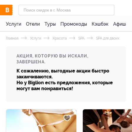
Услуги
Отели
Туры
Промокоды
Кэшбэк
Афиша 
Главная
Услуги
Красота
SPA
SPA для двоих
АКЦИЯ, КОТОРУЮ ВЫ ИСКАЛИ,
ЗАВЕРШЕНА.
К сожалению, выгодные акции быстро
заканчиваются.
Но у Biglion есть предложения, которые
могут вам понравиться!