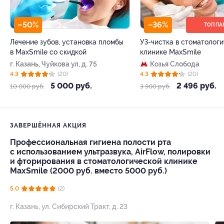
–50%
–36%
ТОП ПА
Лечение зубов, установка пломбы
УЗ-чистка в стоматолог
в MaxSmile со скидкой
клинике MaxSmile
г. Казань, Чуйкова ул, д. 75
Козья Слобода
4.3
(20)
4.3
(20)
5 000 руб.
2 496 руб.
10 000 руб.
3 900 руб.
ЗАВЕРШЁННАЯ АКЦИЯ
Профессиональная гигиена полости рта
с использованием ультразвука, AirFlow, полировки
и фторирования в стоматологической клинике
MaxSmile (2000 руб. вместо 5000 руб.)
5.0
(2)
г. Казань, ул. Сибирский Тракт, д. 23