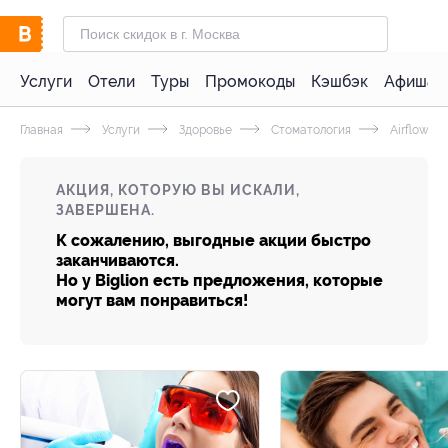
Услуги
Отели
Туры
Промокоды
Кэшбэк
Афиша 
Главная
Услуги
Здоровье
Стоматология
Airflow
АКЦИЯ, КОТОРУЮ ВЫ ИСКАЛИ,
ЗАВЕРШЕНА.
К сожалению, выгодные акции быстро
заканчиваются.
Но у Biglion есть предложения, которые
могут вам понравиться!