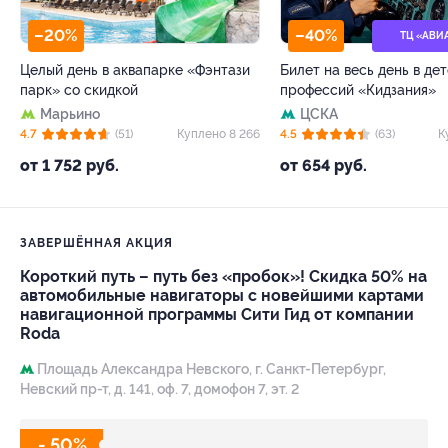
–20%
–40%
ТЦ «АВИ
Целый день в аквапарке «Фэнтази
Билет на весь день в де
парк» со скидкой
профессий «Кидзания»
Марьино
ЦСКА
4.7
(51)
Куплено 8 266
4.5
(63)
К
от 1 752 руб.
от 654 руб.
ЗАВЕРШЁННАЯ АКЦИЯ
Короткий путь – путь без «пробок»! Скидка 50% на
автомобильные навигаторы с новейшими картами
навигационной программы Сити Гид от компании
Roda
Площадь Александра Невского,
г. Санкт-Петербург,
Невский пр-т, д. 141, оф. 7, домофон 7, эт. 2
- 50%