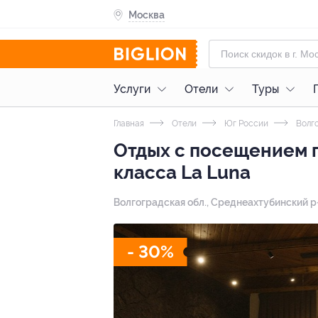
Москва
Услуги
Отели
Туры
Главная
Отели
Юг России
Волг
Отдых с посещением п
класса La Luna
Волгоградская обл., Среднеахтубинский р-н,
- 30%