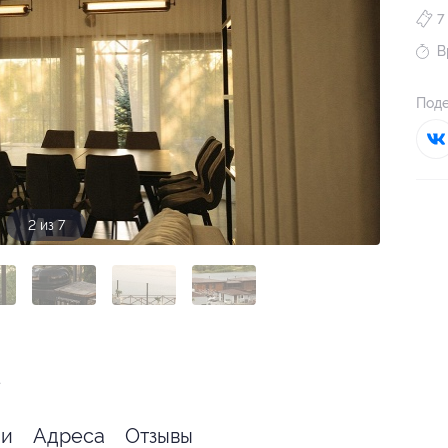
7
В
Поде
2 из 7
я
.
ии
Адреса
Отзывы