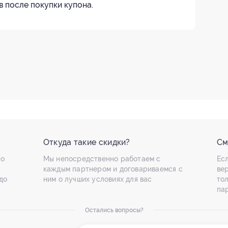
в после покупки купона.
Откуда такие скидки?
См
по
Мы непосредственно работаем с
Есл
каждым партнером и договариваемся с
ве
до
ним о лучших условиях для вас
то
па
Остались вопросы?