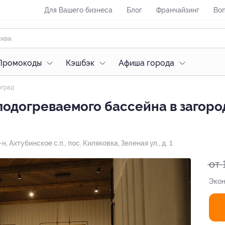
Для Вашего бизнеса
Блог
Франчайзинг
Воп
Промокоды
Кэшбэк
Афиша города
оград
одогреваемого бассейна в загоро
 Ахтубинское с.п., пос. Киляковка, Зеленая ул., д. 1
от 
Экон