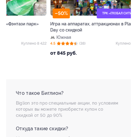
–50%
–40%
ТРК «ГЛОБАЛ СИТИ»
Игра на аппаратах, аттракционах в Play
Билет на весь де
Day со скидкой
профессий «Кид
Южная
ЦСКА
22
4.5
(38)
Куплено 18 477
4.5
(63)
от 845 руб.
от 654 руб.
Что такое Биглион?
Biglion это про специальные акции, по условиям
которых вы можете приобрести купон со
скидкой от 50 до 90%
Откуда такие скидки?