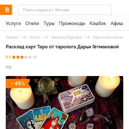
Услуги
Отели
Туры
Промокоды
Кэшбэк
Афиша 
Главная
Услуги
Загляни в будущее
Гороскопы и натальн
Расклад карт Таро от таролога Дарьи Гетмановой
3.3
(1)
РФ
- 45%