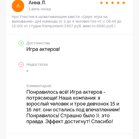
Анна Л.
★
★
★
★
★
А
1 день назад
про Участие в захватывающем квесте «Цирк: игра на
выживание» для команды от 2 до 4 человек (пн-чт: с 08:45 до
15:00) от студии Komponent (1957 руб. вместо 6990 руб.)
Достоинства
Игра актеров!
Недостатки
-
Комментарий
Понравилось всё! Игра актеров -
потрясающе! Наша компания: я
взрослый человек и трое девчонок 15 и
16 лет, они остались под впечатлением!
Понравилось! Страшно было )), это
правда. Эффект достигнут! Спасибо!