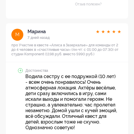
Отзыв полезен?
Марина
★
★
★
★
★
М
7 дней назад
про Участие в квесте «Алиса в Зазеркалье» для команды от 2
до 4 человек в «счастливые часы» (пн-чт: с 01:00 до 07:30) от
студии Komponent (1198 руб. вместо 5990 руб.)
Достоинства
Водила сестру с ее подружкой (10 лет)
- всем очень понравилось! Очень
атмосферная локация. Актёры весёлые,
дети сразу включились в игру, сами
искали выходы и помогали героям. Не
страшно, а увлекательно: час пролетел
незаметно. Домой ушли с кучей эмоций,
всё обсуждали. Отличный квест для
детей, взрослым тоже не скучно.
Однозначно советую!