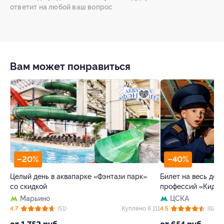
ответит на любой ваш вопрос
Вам может понравиться
–20%
–40%
Целый день в аквапарке «Фэнтази парк»
Билет на весь ден
со скидкой
профессий «Кидза
Марьино
ЦСКА
4.7
(51)
Куплено 8 111
4.5
(62)