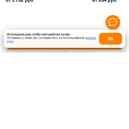
от 1 752 руб.
от 654 руб.
Используем куки, чтобы сайт работал лучше.
Что такое Биглион?
Оставаясь с нами, вы соглашаетесь на использование
файлов
Оk
Купить от 1 118 руб.
куки.
Biglion это про специальные акции, по условиям
которых вы можете приобрести купон со
скидкой от 50 до 90%
Откуда такие скидки?
Мы непосредственно работаем с каждым
партнером и договариваемся с ним о лучших
условиях для вас
Смогу ли я вернуть купон?
Если что-то случится, мы обязательно вернем
вам деньги. Мы работаем только с проверенными
и надежными партнерами