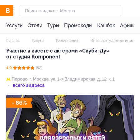
Услуги
Отели
Туры
Промокоды
Кэшбэк
Афиша 
Главная
Услуги
Развлечения
Интеллектуальные игры
Участие в квесте с актерами «Скуби-Ду»
от студии Komponent
4.9
(52)
Перово,
г. Москва, ул. 1-я Владимирская, д. 12, к. 1
всего 3 адреса
- 86%