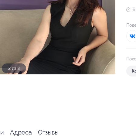
В
Поде
Похо
3 из 3
К
я
ии
Адреса
Отзывы