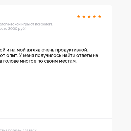
★
★
★
★
★
ологической игры от психолога
есто 2000 руб.)
й и на мой взгляд очень продуктивной.
т опыт. У меня получилось найти ответы на
в голове многое по своим местам.
тзыв полезен для вас?