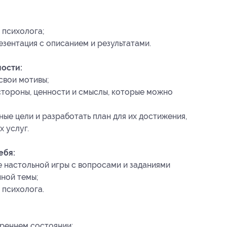
 психолога;
езентация с описанием и результатами.
ности:
свои мотивы;
стороны, ценности и смыслы, которые можно
е цели и разработать план для их достижения,
х услуг.
ебя:
 настольной игры с вопросами и заданиями
нной темы;
 психолога.
треннем состоянии;