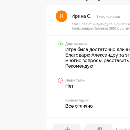
Ирина С.
И
1 месяц назад
про 1 сеанс индивидуальной псих
Александры Ланиной (860 руб. вм
Достоинства
Игра была достаточно длинно
Благодарю Александру за это
многие вопросы, расставить 
Рекомендую
Недостатки
Нет
Комментарий
Все отлично
Был ли о