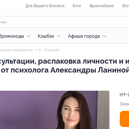
Для Вашего бизнеса
Блог
Франчайзинг
Воп
Промокоды
Кэшбэк
Афиша города
льные специалисты
Психолог
ультации, распаковка личности и
 от психолога Александры Ланино
от 
Экон