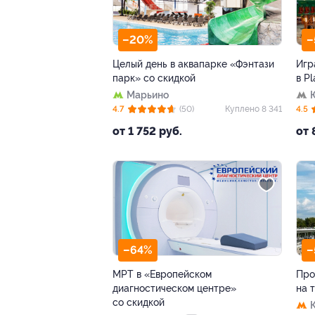
–20%
–
Целый день в аквапарке «Фэнтази
Игр
парк» со скидкой
в P
Марьино
4.7
(50)
Куплено 8 341
4.5
от 1 752 руб.
от 
–64%
–
МРТ в «Европейском
Про
диагностическом центре»
на 
со скидкой