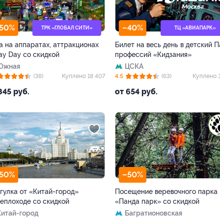
50%
–40%
ТРК «ГЛОБАЛ СИТИ»
ТЦ «АВИАПАРК»
а на аппаратах, аттракционах
Билет на весь день в детский 
lay Day со скидкой
профессий «Кидзания»
Южная
ЦСКА
(38)
Куплено 18 407
4.5
(63)
Куплено 
845 руб.
от 654 руб.
50%
–50%
гулка от «Китай-город»
Посещение веревочного парка
теплоходе со скидкой
«Панда парк» со скидкой
Китай-город
Багратионовская