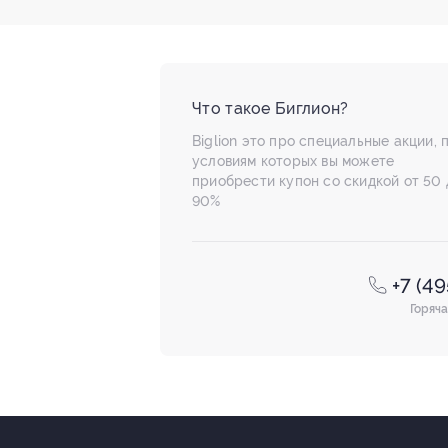
Что такое Биглион?
Biglion это про специальные акции, 
условиям которых вы можете
приобрести купон со скидкой от 50 
90%
+7 (4
Горяча