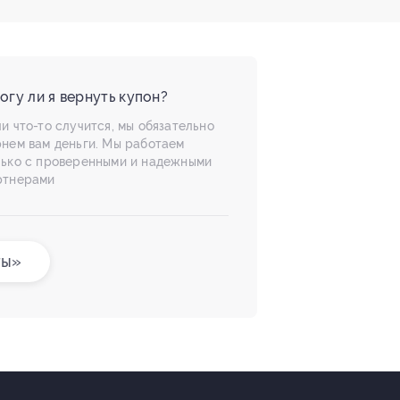
огу ли я вернуть купон?
и что-то случится, мы обязательно
рнем вам деньги. Мы работаем
лько с проверенными и надежными
ртнерами
ты»