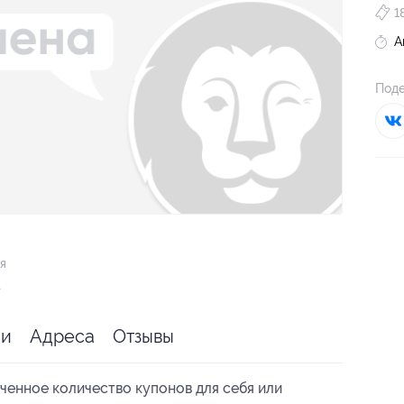
1
А
Поде
я
.
ии
Адреса
Отзывы
ченное количество купонов для себя или