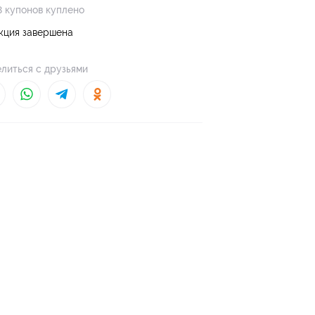
8 купонов куплено
кция завершена
литься с друзьями