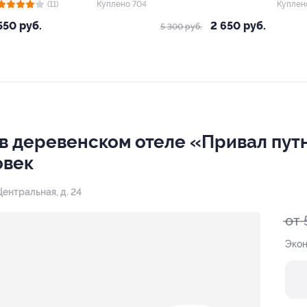
(11)
Куплено 704
Куплен
550 руб.
2 650 руб.
5 300 руб.
 в деревенском отеле «Привал путн
овек
 Центральная, д. 24
от 
Экон