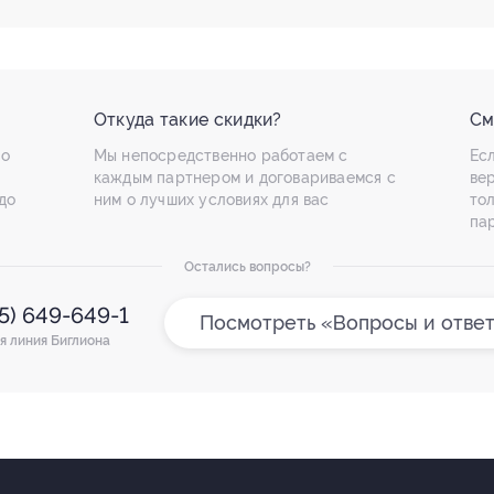
Откуда такие скидки?
См
по
Мы непосредственно работаем с
Есл
каждым партнером и договариваемся с
ве
до
ним о лучших условиях для вас
то
па
Остались вопросы?
95) 649-649-1
Посмотреть «Вопросы и отве
я линия Биглиона