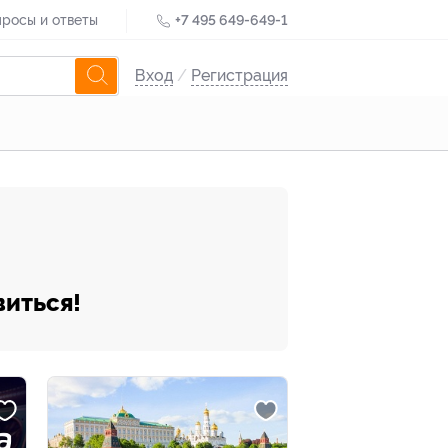
росы и ответы
+7 495 649-649-1
Вход
/
Регистрация
виться!