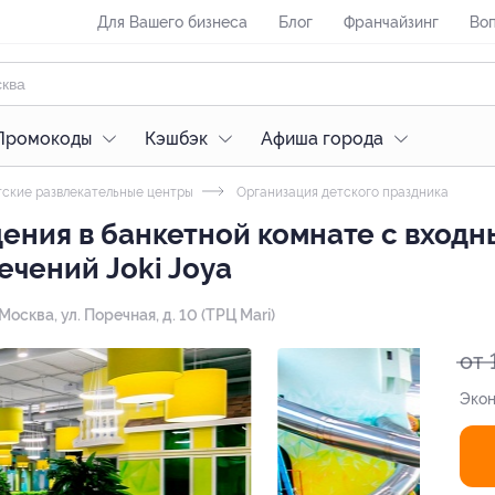
Для Вашего бизнеса
Блог
Франчайзинг
Воп
Промокоды
Кэшбэк
Афиша города
ские развлекательные центры
Организация детского праздника
ния в банкетной комнате с входн
ечений Joki Joya
 Москва, ул. Поречная, д. 10 (​ТРЦ Mari)
от 
Экон