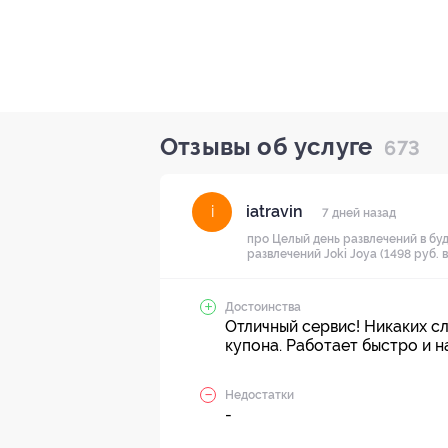
Отзывы об услуге
673
iatravin
i
7 дней назад
про Целый день развлечений в буд
развлечений Joki Joya (1498 руб. 
Достоинства
Отличный сервис! Никаких с
купона. Работает быстро и н
Недостатки
-