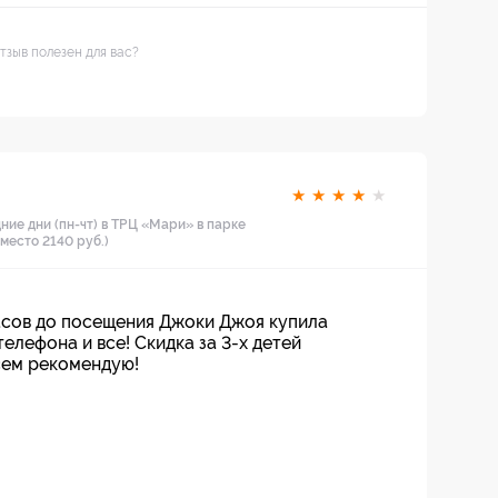
тзыв полезен для вас?
★
★
★
★
★
ние дни (пн-чт) в ТРЦ «Мари» в парке
вместо 2140 руб.)
часов до посещения Джоки Джоя купила
телефона и все! Скидка за 3-х детей
сем рекомендую!