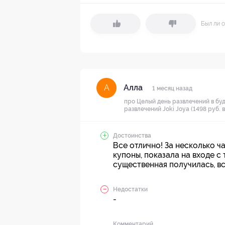
Был ли о
Алла
А
1 месяц назад
про Целый день развлечений в буд
развлечений Joki Joya (1498 руб. 
Достоинства
Все отлично! За несколько 
купоны, показала на входе с 
существенная получилась, в
Недостатки
-
Комментарий