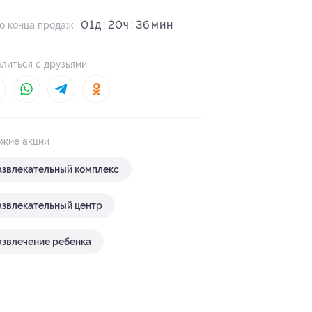
01
д
20
ч
36
о конца продаж
литься с друзьями
жие акции
азвлекательный комплекс
азвлекательный центр
азвлечение ребенка