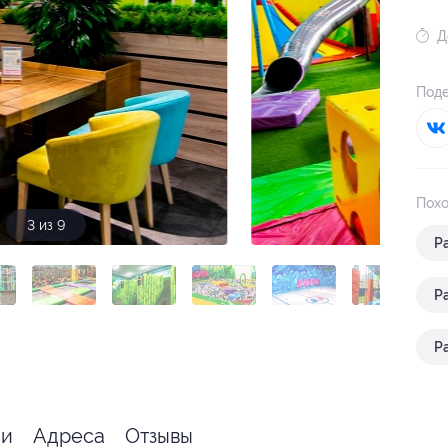
Д
Поде
Похо
3 из 9
Р
Р
Р
я
ии
Адреса
Отзывы