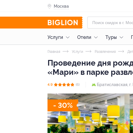
Москва
Услуги
Отели
Туры
Главная
Услуги
Развлечения
Дет
Проведение дня рожде
«Мари» в парке развл
Братиславская,
г.
4.9
(6)
- 30%