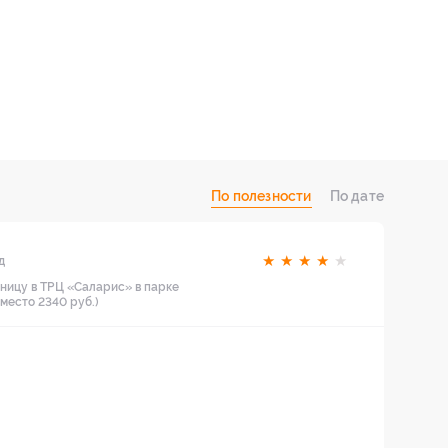
По полезности
По дате
★
★
★
★
★
д
тницу в ТРЦ «Саларис» в парке
вместо 2340 руб.)