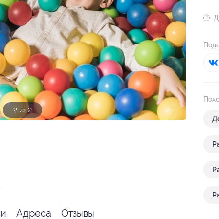
Д
Поде
Похо
1 из 2
Д
Р
Р
я
.
Р
ии
Адреса
Отзывы