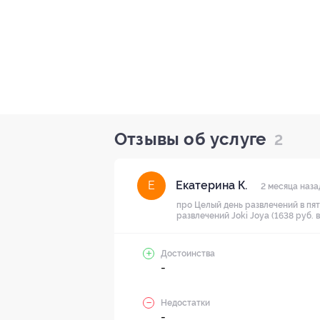
Отзывы об услуге
2
Екатерина К.
Е
2 месяца наза
про Целый день развлечений в пя
развлечений Joki Joya (1638 руб. 
Достоинства
-
Недостатки
-