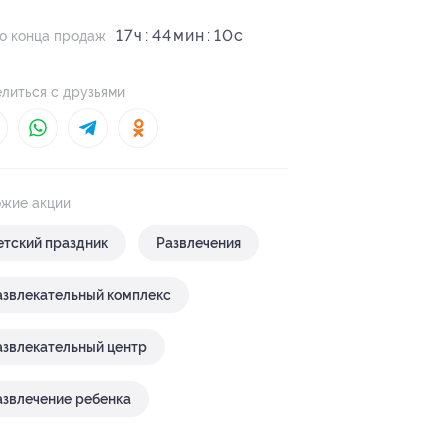
17
ч
44
09
c
о конца продаж
литься с друзьями
жие акции
етский праздник
Развлечения
азвлекательный комплекс
азвлекательный центр
азвлечение ребенка