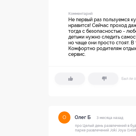
Комментарий
Не первый раз пользуемся куп
нравится! Сейчас проход даж
тогда с безопасностью - лю
детьми нужно следить самос
но чаще они просто стоят. В
Комфортно родителям отдыха
сервис.
Был ли о
Олег Б
О
3 месяца назад
про Целый день развлечений в буд
парке развлечений Joki Joya (1498