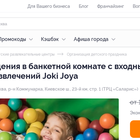
Для Вашего бизнеса
Блог
Франчайзинг
Воп
Промокоды
Кэшбэк
Афиша города
ские развлекательные центры
Организация детского праздника
ния в банкетной комнате с входн
звлечений Joki Joya
ква, р-н Коммунарка, Киевское ш., 23-й км, стр. 1 (ТРЦ «Саларис»)
от 
Экон