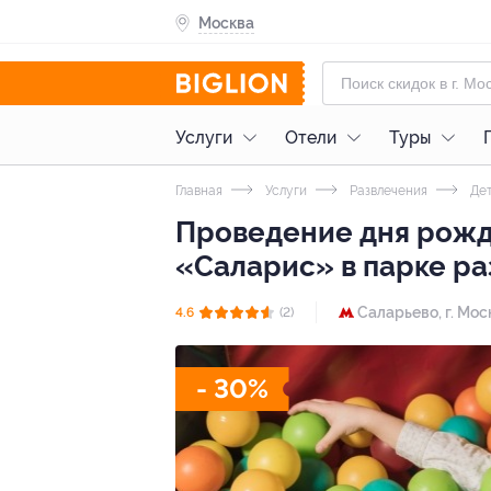
Москва
Услуги
Отели
Туры
Главная
Услуги
Развлечения
Дет
Проведение дня рожде
«Саларис» в парке ра
Саларьево,
г. Мос
4.6
(2)
- 30%