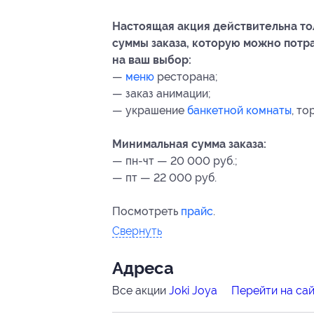
Настоящая акция действительна то
суммы заказа, которую можно потр
на ваш выбор:
—
меню
ресторана;
— заказ анимации;
— украшение
банкетной комнаты
, то
Минимальная сумма заказа:
— пн-чт — 20 000 руб.;
— пт — 22 000 руб.
Посмотреть
прайс
.
Свернуть
Адресa
Все акции
Joki Joya
Перейти на са