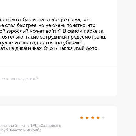
оном от биглиона в парк joki joya, все
е стал быстрее, но не очень понятно, что
бой взрослый может войти? В самом парке за
тоятельно, такие сотрудники предусмотрены,
 туалетах чисто, постоянно убирают.
ть на диванчиках. Очень навязчивый фото-
тзыв полезен для вас?
★
★
★
★
★
ние дни (пн-чт) в ТРЦ «Саларис» в
 руб. вместо 2140 руб.)