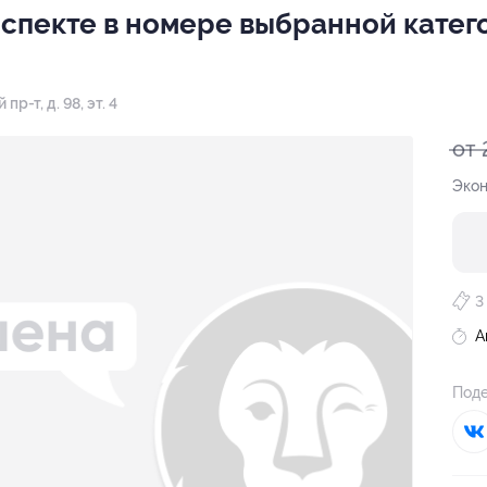
спекте в номере выбранной катег
р-т, д. 98, эт. 4
от 
Экон
3
А
Поде