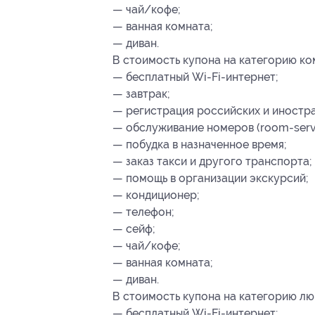
— чай/кофе;
— ванная комната;
— диван.
В стоимость купона на категорию ко
— бесплатный Wi-Fi-интернет;
— завтрак;
— регистрация российских и иностр
— обслуживание номеров (room-servi
— побудка в назначенное время;
— заказ такси и другого транспорта;
— помощь в организации экскурсий;
— кондиционер;
— телефон;
— сейф;
— чай/кофе;
— ванная комната;
— диван.
В стоимость купона на категорию люк
— бесплатный Wi-Fi-интернет;