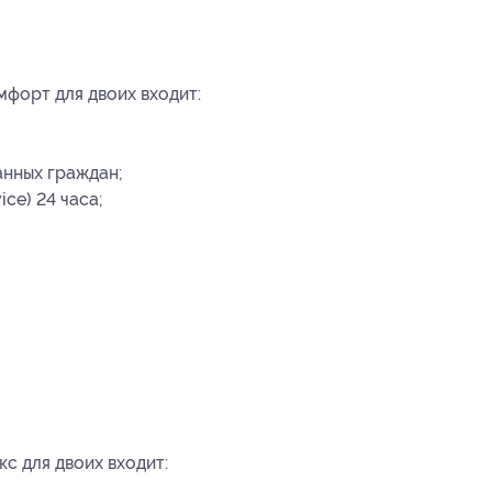
мфорт для двоих входит:
анных граждан;
ce) 24 часа;
с для двоих входит: