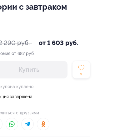
ории с завтраком
2 290 руб.
от 1 603 руб.
омия от 687 руб.
Купить
9
 купона куплено
кция завершена
литься с друзьями