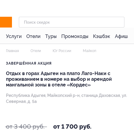
Услуги
Отели
Туры
Промокоды
Кэшбэк
Афиша 
Главная
Отели
Юг России
Майкоп
ЗАВЕРШЁННАЯ АКЦИЯ
Отдых в горах Адыгеи на плато Лаго-Наки с
проживанием в номере на выбор и арендой
мангальной зоны в отеле «Кордес»
Республика Адыгея, Майкопский р-н, станица Даховская, ул.
Северная, д. 5а
- 50%
от 3 400 руб.
от 1 700 руб.