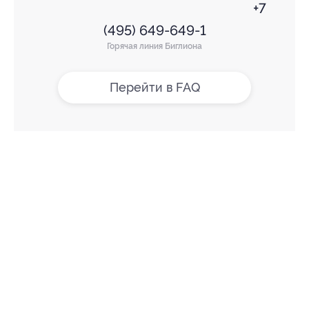
+7
(495) 649-649-1
Горячая линия Биглиона
Перейти в FAQ
+7 495 649-649-1
Для звонка из Москвы
и регионов России
Связаться с нами
МОБИЛЬНОЕ ПРИЛОЖЕНИЕ