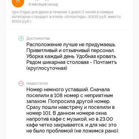
Н
8 месяцев назад
про Отдых для двоих в течение 3 дней/2 ночей в номере
категории стандарт в отеле «Атлантида» (6300 руб. вместо
9000 руб.)
Достоинства
Расположение лучше не придумаешь.
Приветливый и отзывчивый персонал.
Уборка каждый день. Удобная кровать.
Рядом шикарная столовая - Почтамтъ
(круглосуточная)
Недостатки
Номер немного уставший. Сначала
поселили в 108 номер с неприятным
запахом. Попросила другой номер.
Сразу пошли навстречу и поселили в
номер 101. В данном номере окна
напротив кафе с музыкой, но в 23.00
кафе четко закрывается, и для нас это
не было проблемой (не ложимся рано).