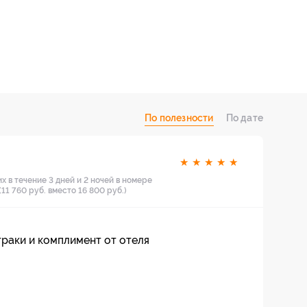
По полезности
По дате
★
★
★
★
★
х в течение 3 дней и 2 ночей в номере
11 760 руб. вместо 16 800 руб.)
раки и комплимент от отеля