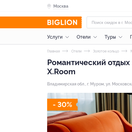
Москва
Услуги
Отели
Туры
Главная
Отели
Золотое кольцо
Романтический отдых 
X.Room
Владимирская обл., г. Муром, ул. Московска
- 30%