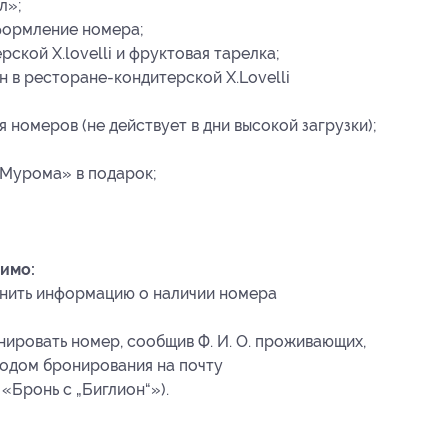
л»;
ормление номера;
ской X.lovelli и фруктовая тарелка;
 в ресторане-кондитерской X.Lovelli
я номеров (не действует в дни высокой загрузки);
Мурома» в подарок;
имо:
нить информацию о наличии номера
ировать номер, сообщив Ф. И. О. проживающих,
кодом бронирования
на почту
«Бронь с „Биглион“»).