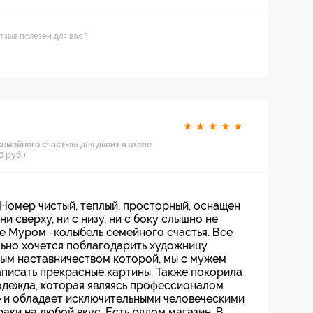
тзыв полезен для вас?
★
★
★
★
★
емейного счастья» для двоих в отеле
0 руб.)
 Номер чистый, теплый, просторный, оснащен
и сверху, ни с низу, ни с боку слышно не
е Муром -колыбель семейного счастья. Все
ьно хочется поблагодарить художницу
елым наставничеством которой, мы с мужем
написать прекрасные картины. Также покорила
адежда, которая являясь профессионалом
 и обладает исключительными человеческими
раки на любой вкус. Есть рядом магазин. В