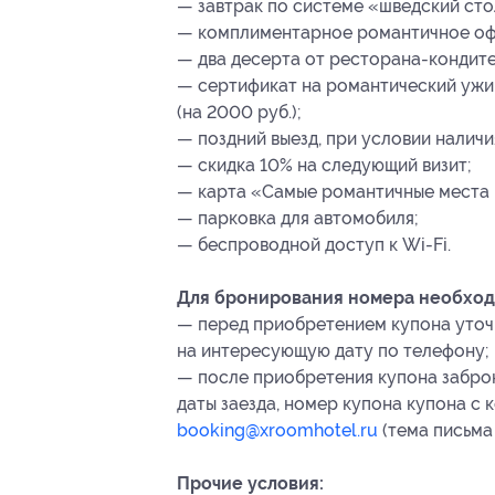
— завтрак по системе «шведский сто
— комплиментарное романтичное оф
— два десерта от ресторана-кондитер
— сертификат на романтический ужин
(на 2000 руб.);
— поздний выезд, при условии наличи
— скидка 10% на следующий визит;
— карта «Самые романтичные места 
— парковка для автомобиля;
— беспроводной доступ к Wi-Fi.
Для бронирования номера необход
— перед приобретением купона уточ
на интересующую дату по телефону;
— после приобретения купона заброн
даты заезда, номер купона купона
с 
booking@xroomhotel.ru
(тема письма 
Прочие условия: