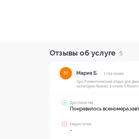
Отзывы об услуге
5
Мария Б.
М
1 год назад
про Романтический отдых для двои
категории бизнес в отеле X.Room (
Достоинства
Понравилось всеномера,завт
Недостатки
-