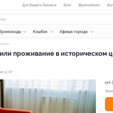
Для Вашего бизнеса
Блог
Франчайзинг
Воп
Промокоды
Кэшбэк
Афиша города
Муром
или проживание в историческом ц
я, д. 87
от 
Экон