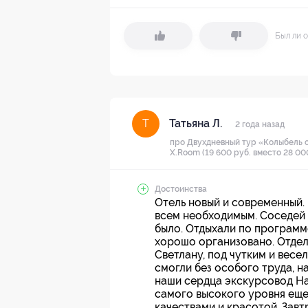
Был ли о
Татьяна Л.
Т
2 года назад
про Двухдневный тур «Колыбель с
X.Room (19 600 руб. вместо 28 00
Достоинства
Отель новый и современный.
всем необходимым. Соседей н
было. Отдыхали по программ
хорошо организовано. Отдел
Светлану, под чутким и вес
смогли без особого труда, 
наши сердца экскурсовод Н
самого высокого уровня еще
качествами и красотой. Завт