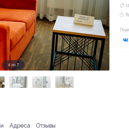
1
В
Поде
4 из 7
ии
Адреса
Отзывы