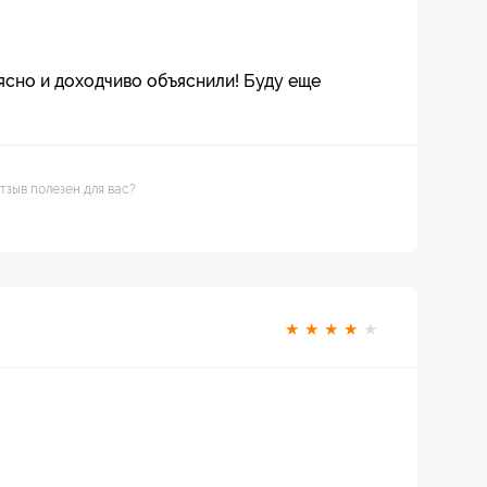
ясно и доходчиво объяснили! Буду еще
тзыв полезен для вас?
★
★
★
★
★