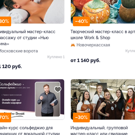
30%
–40%
ивидуальный мастер-класс
Творческий мастер-класс в арт
массажу от студии «Нью
школе Work & Shop
ина»
Новочеркасская
Московские ворота
Купл
Куплено 1
от 1 140 руб.
1 120 руб.
70%
–30%
айн-курс сольфеджио для
Индивидуальный, групповой
инающих от вокальной студии
мастер-класс или свидание