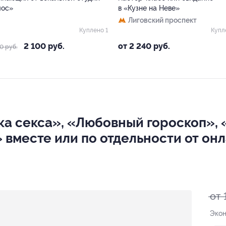
лос»
в «Кузне на Неве»
Лиговский проспект
Куплено 1
Купл
2 100 руб.
от 2 240 руб.
0 руб.
ка секса», «Любовный гороскоп»,
 вместе или по отдельности от он
от 
Экон