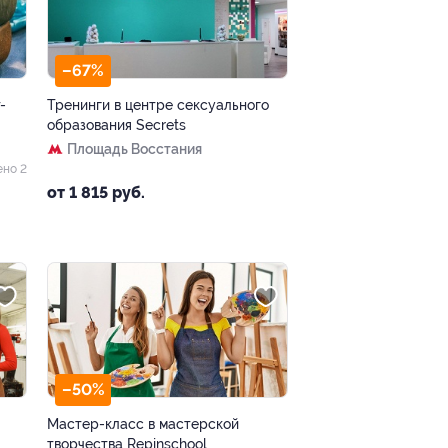
–67%
-
Тренинги в центре сексуального
образования Secrets
Площадь Восстания
ено 2
от 1 815 руб.
–50%
Мастер-класс в мастерской
творчества Repinschool