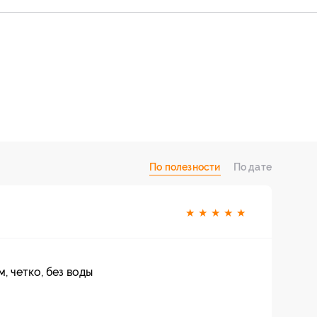
По полезности
По дате
★
★
★
★
★
, четко, без воды