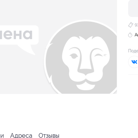
9
А
Поде
ии
Адреса
Отзывы