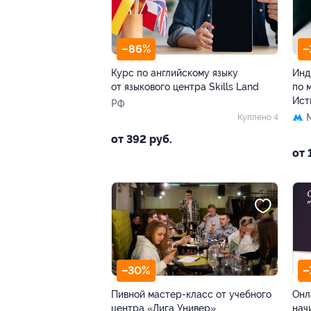
–86%
–
Курс по английскому языку
Инд
от языкового центра Skills Land
по 
Ист
РФ
Куплено 4
от 392 руб.
от 
–30%
–
Пивной мастер-класс от учебного
Онл
центра «Лига Универ»
нач