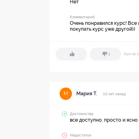
Нет
Комментарий
Очень понравился курс! Все 
покупать курс уже другой))
Был ли о
1
Мария Т.
М
10 лет назад
Достоинства
все доступно, просто и ясно
Недостатки