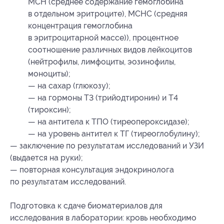
MCH (среднее содержание гемоглобина
в отдельном эритроците), MCHC (средняя
концентрация гемоглобина
в эритроцитарной массе)), процентное
соотношение различных видов лейкоцитов
(нейтрофилы, лимфоциты, эозинофилы,
моноциты);
— на сахар (глюкозу);
— на гормоны Т3 (трийодтиронин) и Т4
(тироксин);
— на антитела к ТПО (тиреопероксидазе);
— на уровень антител к ТГ (тиреоглобулину);
— заключение по результатам исследований и УЗИ
(выдается на руки);
— повторная консультация эндокринолога
по результатам исследований.
Подготовка к сдаче биоматериалов для
исследования в лаборатории: кровь необходимо