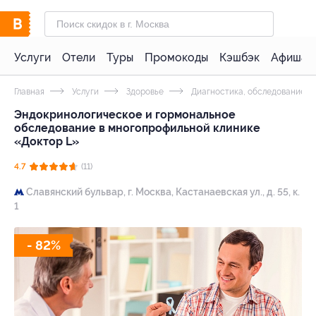
Услуги
Отели
Туры
Промокоды
Кэшбэк
Афиша 
Главная
Услуги
Здоровье
Диагностика, обследование
Эндокринологическое и гормональное
обследование в многопрофильной клинике
«Доктор L»
4.7
(11)
Славянский бульвар,
г. Москва, Кастанаевская ул., д. 55, к.
1
- 82%