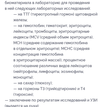
биоматериала в лабораторию для проведения
в ней следующих лабораторных исследований:
— на ТТГ (тиреотропный гормон) щитовидной
железы;
— на гемоглобин, гематокрит, эритроциты,
лейкоциты, тромбоциты, эритроцитарные
индексы (МСV (средний объем эритроцита),
MCH (среднее содержание гемоглобина
в отдельном эритроците), MCHC (средняя
концентрация гемоглобина
в эритроцитарной массе)), процентное
соотношение различных видов лейкоцитов
(нейтрофилы, лимфоциты, эозинофилы,
моноциты);
— на сахар (глюкозу);
— на гормоны Т3 (трийодтиронин) и Т4
(тироксин);
— заключение по результатам исследований и УЗИ
(выдается на руки);