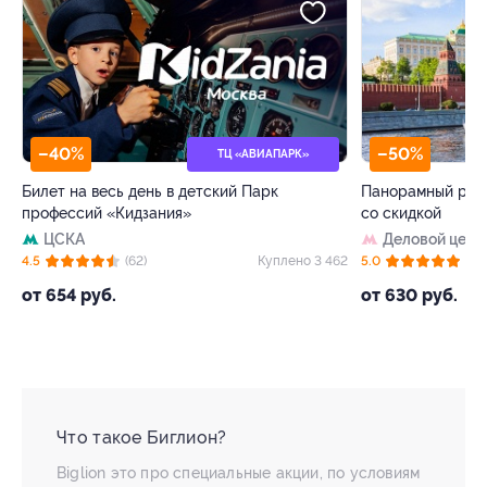
–40%
–50%
ТЦ «АВИАПАРК»
Билет на весь день в детский Парк
Панорамный рест
профессий «Кидзания»
со скидкой
ЦСКА
Деловой цент
 4
4.5
(62)
Куплено 3 462
5.0
(8)
от 654 руб.
от 630 руб.
Что такое Биглион?
Biglion это про специальные акции, по условиям