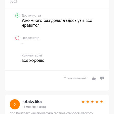
руб.)
Достоинства
Уже много раз делала здесь узи, все
нравится
Недостатки
-
Комментарий
все хорошо
Отзыв полезен?
otaky.lika
★
★
★
★
★
o
4 месяца назад
про Комплексная процедура гастроэнтерологического