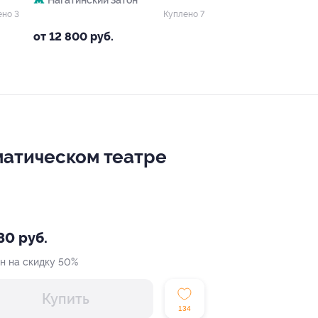
Нагатинский Затон
ено 3
Куплено 7
от 12 800 руб.
матическом театре
80 руб.
н на скидку 50%
Купить
134