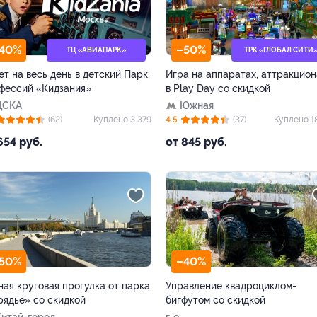
40%
–50%
ТЦ «АВИАПАРК»
ТРК «ГЛОБАЛ СИТИ
ет на весь день в детский Парк
Игра на аппаратах, аттракцион
фессий «Кидзания»
в Play Day со скидкой
ЦСКА
Южная
(62)
Куплено 3 379
4.5
(37)
Куплено 1
654 руб.
от 845 руб.
50%
–40%
ная круговая прогулка от парка
Управление квадроциклом-
рядье» со скидкой
бигфутом со скидкой