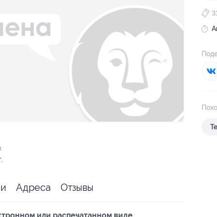
3
А
Поде
Похо
Т
я
.
ии
Адреса
Отзывы
ктронном или распечатанном виде.