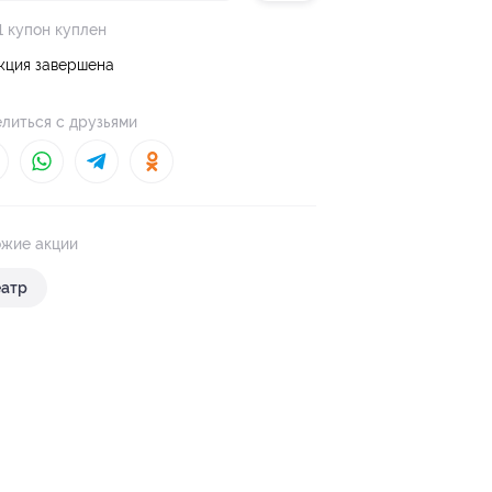
1 купон куплен
кция завершена
литься с друзьями
жие акции
еатр