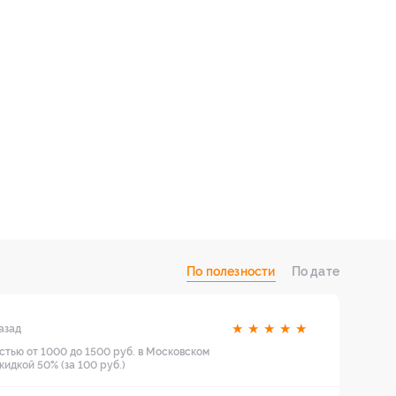
По полезности
По дате
★
★
★
★
★
азад
стью от 1000 до 1500 руб. в Московском
идкой 50% (за 100 руб.)