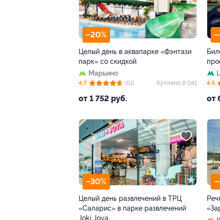
–20%
–
Целый день в аквапарке «Фэнтази
Бил
парк» со скидкой
про
Марьино
4.7
(51)
Куплено 8 041
4.5
от 1 752 руб.
от 
–30%
–
Целый день развлечений в ТРЦ
Реч
«Саларис» в парке развлечений
«За
Joki Joya