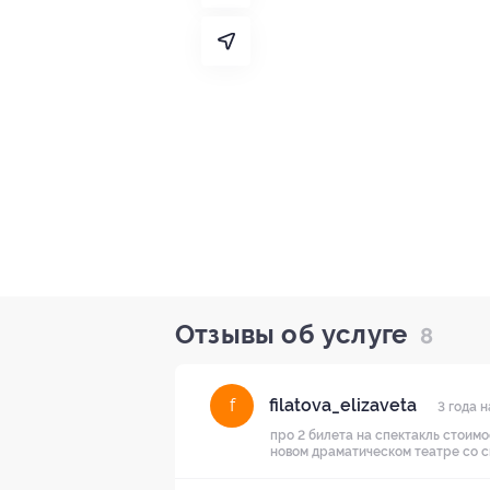
Отзывы об услуге
8
filatova_elizaveta
f
3 года н
про 2 билета на спектакль стоимо
новом драматическом театре со ск