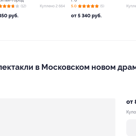
Китай-город
г. о
(12)
Куплено 2 664
5.0
(5)
Купл
350 руб.
от 5 340 руб.
спектакли в Московском новом дра
от 
Купо