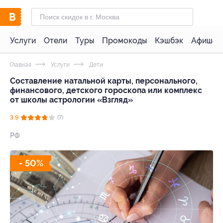
Услуги
Отели
Туры
Промокоды
Кэшбэк
Афиша 
Главная
Услуги
Дети
Составление натальной карты, персонального,
финансового, детского гороскопа или комплекс
от школы астрологии «Взгляд»
3.9
(7)
РФ
- 50%