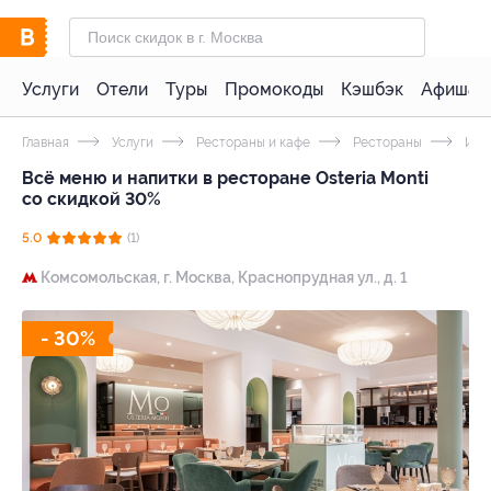
Услуги
Отели
Туры
Промокоды
Кэшбэк
Афиша 
Главная
Услуги
Рестораны и кафе
Рестораны
Итал
Всё меню и напитки в ресторане Osteria Monti
со скидкой 30%
5.0
(1)
Комсомольская,
г. Москва, Краснопрудная ул., д. 1
- 30%