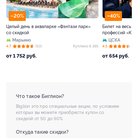
–20%
–40%
Целый день в аквапарке «Фэнтази парк»
Билет на весь де
со скидкой
профессий «Кид
Марьино
ЦСКА
 5
4.7
(50)
Куплено 8 385
4.5
(63)
от 1 752 руб.
от 654 руб.
Что такое Биглион?
Biglion это про специальные акции, по условиям
которых вы можете приобрести купон со
скидкой от 50 до 90%
Откуда такие скидки?