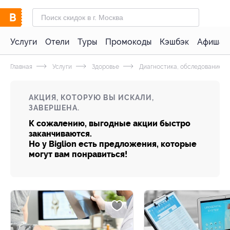
Услуги
Отели
Туры
Промокоды
Кэшбэк
Афиша 
Главная
Услуги
Здоровье
Диагностика, обследование
АКЦИЯ, КОТОРУЮ ВЫ ИСКАЛИ,
ЗАВЕРШЕНА.
К сожалению, выгодные акции быстро
заканчиваются.
Но у Biglion есть предложения, которые
могут вам понравиться!