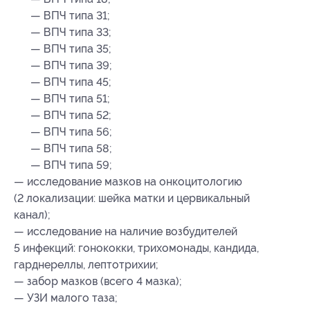
— ВПЧ типа 31;
— ВПЧ типа 33;
— ВПЧ типа 35;
— ВПЧ типа 39;
— ВПЧ типа 45;
— ВПЧ типа 51;
— ВПЧ типа 52;
— ВПЧ типа 56;
— ВПЧ типа 58;
— ВПЧ типа 59;
— исследование мазков на онкоцитологию
(2 локализации: шейка матки и цервикальный
канал);
— исследование на наличие возбудителей
5 инфекций: гонококки, трихомонады, кандида,
гарднереллы, лептотрихии;
— забор мазков (всего 4 мазка);
— УЗИ малого таза;