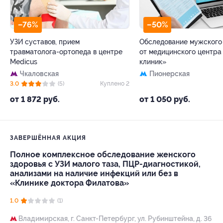
–76%
–50%
УЗИ суставов, прием
Обследование мужского
травматолога-ортопеда в центре
от медицинского центра
Medicus
клиник»
Чкаловская
Пионерская
3.0
(5)
Куплено 2
от 1 872 руб.
от 1 050 руб.
ЗАВЕРШЁННАЯ АКЦИЯ
Полное комплексное обследование женского
здоровья с УЗИ малого таза, ПЦР-диагностикой,
анализами на наличие инфекций или без в
«Клинике доктора Филатова»
1.0
(1)
Владимирская,
г. Санкт-Петербург, ул. Рубинштейна, д. 36