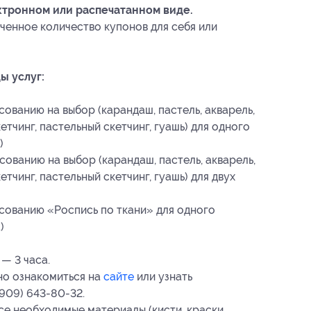
ктронном или распечатанном виде.
ченное количество купонов для себя или
ы услуг:
ованию на выбор (карандаш, пастель, акварель,
тчинг, пастельный скетчинг, гуашь) для одного
)
ованию на выбор (карандаш, пастель, акварель,
тчинг, пастельный скетчинг, гуашь) для двух
)
сованию «Роспись по ткани» для одного
)
— 3 часа.
но ознакомиться на
сайте
или узнать
(909) 643-80-32.
се необходимые материалы (кисти, краски,