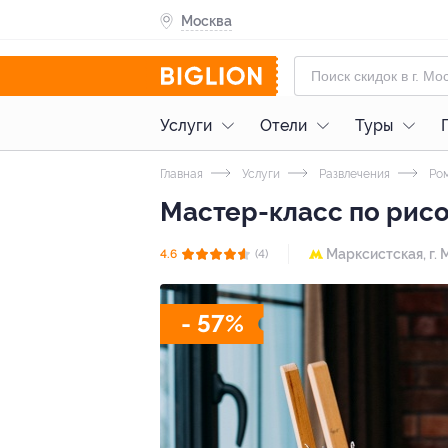
Москва
Услуги
Отели
Туры
Главная
Услуги
Развлечения
Ром
Мастер-класс по рисо
Марксистская,
г. 
4.6
(4)
- 57%