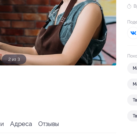
В
Поде
Похо
2 из 3
М
М
Т
Т
ии
Адреса
Отзывы