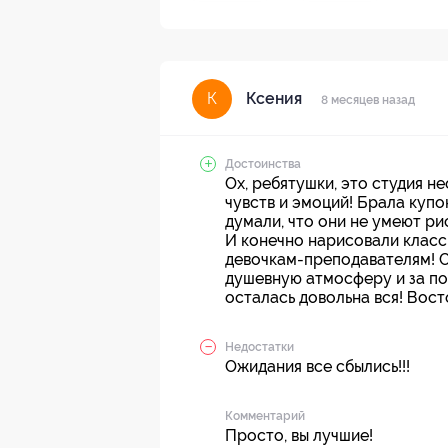
Ксения
К
8 месяцев назад
Достоинства
Ох, ребятушки, это студия н
чувств и эмоций! Брала купо
думали, что они не умеют рис
И конечно нарисовали класс
девочкам-преподавателям! С
душевную атмосферу и за пол
осталась довольна вся! Вос
Недостатки
Ожидания все сбылись!!!
Комментарий
Просто, вы лучшие!