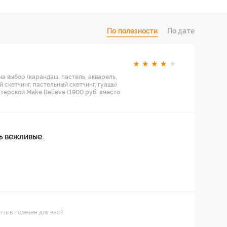
По полезности
По дате
★
★
★
★
★
а выбор (карандаш, пастель, акварель,
скетчинг, пастельный скетчинг, гуашь)
стерской Make Believe (1900 руб. вместо
ь вежливые.
тзыв полезен для вас?