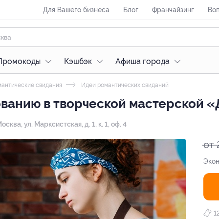
Для Вашего бизнеса
Блог
Франчайзинг
Воп
Промокоды
Кэшбэк
Афиша города
антические свидания
Идеи романтических свиданий
ванию в творческой мастерской «
Москва, ул. Марксистская, д. 1, к. 1, оф. 4
от 
Экон
1