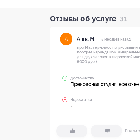
Отзывы об услуге
31
Анна М.
А
5 месяцев назад
про Мастер-класс по рисованию н
портрет карандашом, акварельный 
для двух человек в творческой ма
5000 руб.)
Достоинства
Прекрасная студия, все очен
Недостатки
-
Был ли о