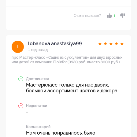
Отзыв полезен?
1
lobanova.anastasiya99
★
★
★
★
★
l
1 год назад
про Мастер-класс «Садик из суккулентов» для двух взрослых
или детей от компании Flolefor (3920 руб. вместо 8000 руб.)
Достоинства
Мастеркласс только для нас двоих,
большой ассортимент цветов и декора
Недостатки
-
Комментарий
Нам очень понравилось, было