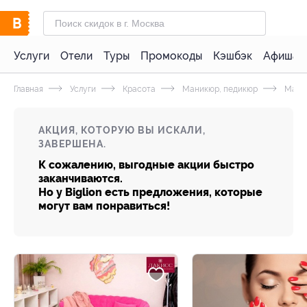
Услуги
Отели
Туры
Промокоды
Кэшбэк
Афиша 
Главная
Услуги
Красота
Маникюр, педикюр
Мани
АКЦИЯ, КОТОРУЮ ВЫ ИСКАЛИ,
ЗАВЕРШЕНА.
К сожалению, выгодные акции быстро
заканчиваются.
Но у Biglion есть предложения, которые
могут вам понравиться!