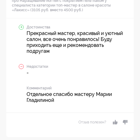
про Наращивание ногтей с покрытием гель-лаком у
специалиста категории топ-мастер в салоне красоты
«Лакисс» (3105 руб. вместо 4500 руб.)
Достоинства
Прекрасный мастер, красивый и уютный
салон, все очень понравилось! Буду
приходить еще и рекомендовать
подругам
Недостатки
-
Комментарий
Отдельное спасибо мастеру Марии
Гладилиной
Отзыв полезен?