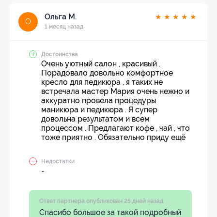
Ольга М.
★
★
★
★
★
О
1 месяц назад
Достоинства
Очень уютный салон , красивый .
Порадовало довольно комфортное
кресло для педикюра , я таких не
встречала мастер Мария очень нежно и
аккуратно провела процедуры
маникюра и педикюра . Я супер
довольна результатом и всем
процессом . Предлагают кофе , чай , что
тоже приятно . Обязательно приду ещё
Недостатки
-
Ответ партнера опубликован 25 дней назад
Спасибо большое за такой подробный