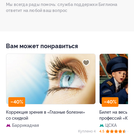
Мы всегда рады помочь: служба поддержки Биглиона
ответит на любой ваш вопрос
Вам может понравиться
–40%
–40%
Коррекция зрения в «Глазные болезни»
Билет на весь де
со скидкой
профессий «Кид
Баррикадная
ЦСКА
30
Куплено 4
4.5
(62)