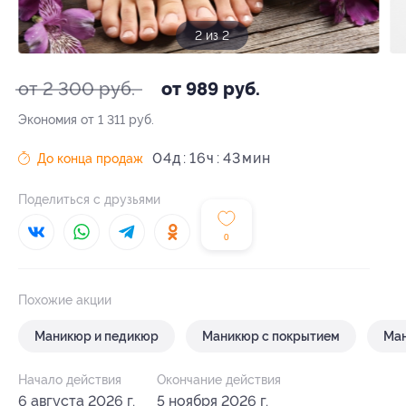
2 из 2
от 2 300 руб.
от 989 руб.
Экономия от 1 311 руб.
04
д
16
ч
43
До конца продаж
Поделиться с друзьями
0
Похожие акции
Маникюр и педикюр
Маникюр с покрытием
Ма
Начало действия
Окончание действия
6 августа 2026 г.
5 ноября 2026 г.