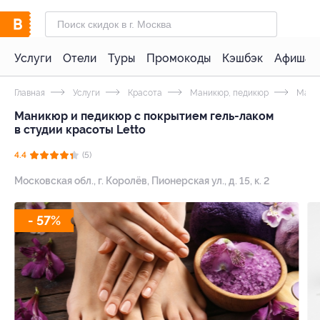
Услуги
Отели
Туры
Промокоды
Кэшбэк
Афиша 
Главная
Услуги
Красота
Маникюр, педикюр
Мани
Маникюр и педикюр с покрытием гель-лаком
в студии красоты Letto
4.4
(5)
Московская обл., г. Королёв, Пионерская ул., д. 15, к. 2
- 57%