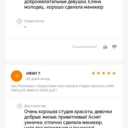
доброжелательные девушки, Елена
молодец , хорошо сделала маникюр
Недостатки
-
Отзыв полезен?
иван т.
★
★
★
★
★
и
20 дней назад
про Маникюр с покрытием гель-лаком в студии красоты Letto
(989 руб. вместо 2300 руб.)
Достоинства
Очень хорошая студия красоты, девочки
добрые, милые, приветливые! Асият
умничка, отлично сделала маникюр,
учла все пожелания и тонкости!