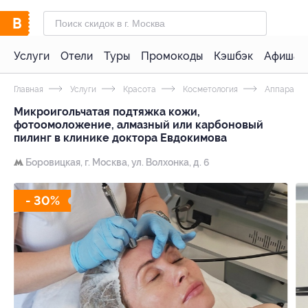
Услуги
Отели
Туры
Промокоды
Кэшбэк
Афиша 
Главная
Услуги
Красота
Косметология
Аппаратна
Микроигольчатая подтяжка кожи,
фотоомоложение, алмазный или карбоновый
пилинг в клинике доктора Евдокимова
Боровицкая,
г. Москва, ул. Волхонка, д. 6
- 30%