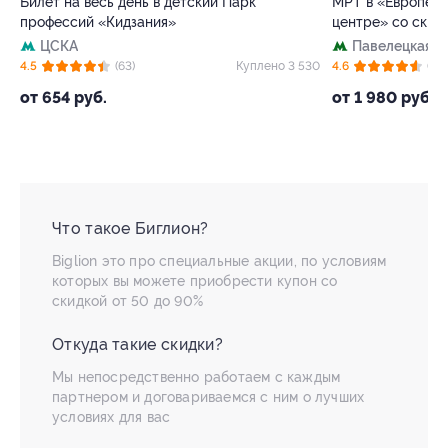
Билет на весь день в детский Парк
МРТ в «Европейс
профессий «Кидзания»
центре» со скид
ЦСКА
Павелецкая
+
43
4.5
(63)
Куплено 3 530
4.6
(72)
от 654 руб.
от 1 980 руб.
Что такое Биглион?
Biglion это про специальные акции, по условиям
которых вы можете приобрести купон со
скидкой от 50 до 90%
Откуда такие скидки?
Мы непосредственно работаем с каждым
партнером и договариваемся с ним о лучших
условиях для вас