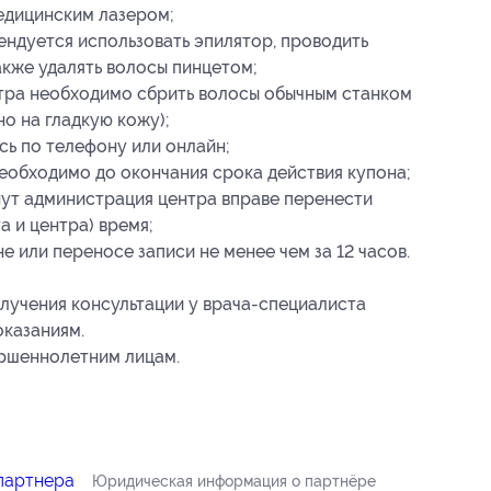
едицинским лазером;
ендуется использовать эпилятор, проводить
акже удалять волосы пинцетом;
ентра необходимо сбрить волосы обычным станком
о на гладкую кожу);
сь по телефону или онлайн;
еобходимо до окончания срока действия купона;
нут администрация центра вправе перенести
а и центра) время;
 или переносе записи не менее чем за 12 часов.
учения консультации у врача-специалиста
оказаниям.
ершеннолетним лицам.
партнера
Юридическая информация о партнёре