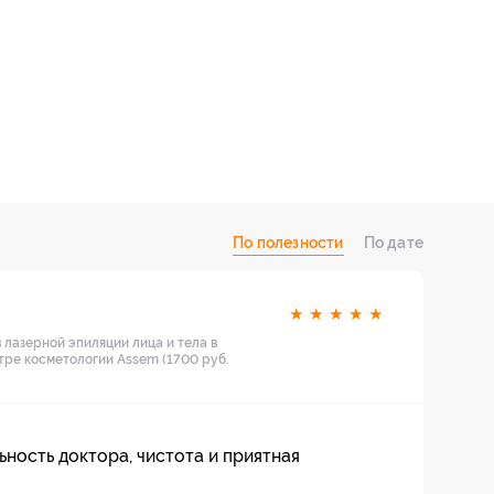
По полезности
По дате
★
★
★
★
★
 лазерной эпиляции лица и тела в
тре косметологии Assem (1700 руб.
ность доктора, чистота и приятная