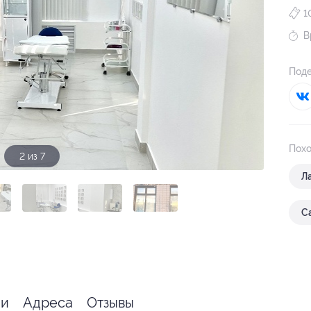
1
В
Поде
Похо
3 из 7
Л
С
ии
Адреса
Отзывы