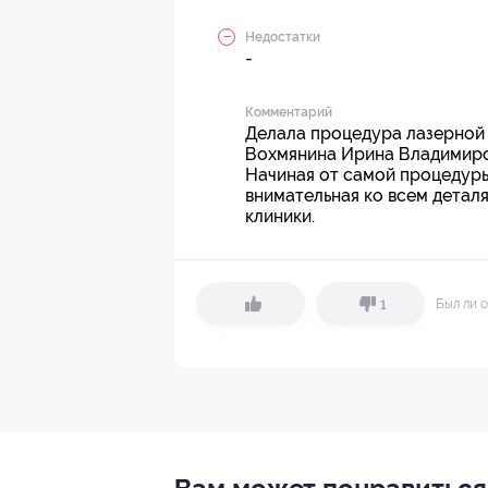
Недостатки
-
Комментарий
Делала процедура лазерной 
Вохмянина Ирина Владимиров
Начиная от самой процедуры
внимательная ко всем детал
клиники.
Был ли о
1