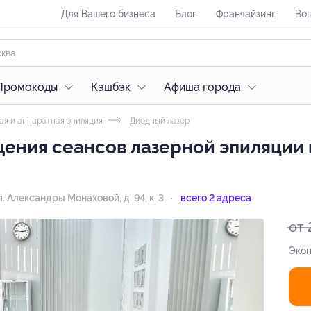
Для Вашего бизнеса
Блог
Франчайзинг
Воп
Промокоды
Кэшбэк
Афиша города
ая и аппаратная эпиляция
Диодный лазер
щения сеансов лазерной эпиляции 
л. Александры Монаховой, д. 94, к. 3
всего 2 адреса
от 
Экон