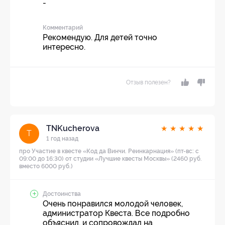
-
Комментарий
Рекомендую. Для детей точно
интересно.
Отзыв полезен?
TNKucherova
★
★
★
★
★
T
1 год назад
про Участие в квесте «Код да Винчи. Реинкарнация» (пт-вс: с
09:00 до 16:30) от студии «Лучшие квесты Москвы» (2460 руб.
вместо 6000 руб.)
Достоинства
Очень понравился молодой человек,
администратор Квеста. Все подробно
объяснил, и сопровождал на