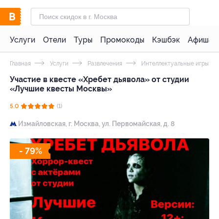
Услуги
Отели
Туры
Промокоды
Кэшбэк
Афиша 
Главная
Услуги
Развлечения
Интеллектуальные игры
Участие в квесте «Хребет дьявола» от студии
«Лучшие квесты Москвы»
5.0
(1)
Измайловская,
г. Москва, ул. Первомайская, д. 8
- 79%