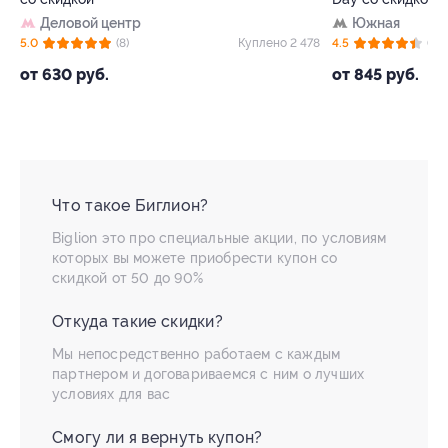
Павел
Южная
4.6
лено 2 478
4.5
(38)
Куплено 18 399
от 1 980
от 845 руб.
Что такое Биглион?
Biglion это про специальные акции, по условиям
которых вы можете приобрести купон со
скидкой от 50 до 90%
Откуда такие скидки?
Мы непосредственно работаем с каждым
партнером и договариваемся с ним о лучших
условиях для вас
Смогу ли я вернуть купон?