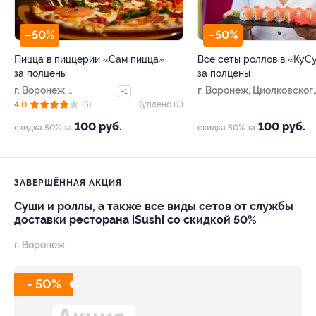
–50%
–50%
Пицца в пиццерии «Сам пицца»
Все сеты роллов в «КуС
за полцены
за полцены
г. Воронеж,
г. Воронеж, Циолковског
+1
Ленинский пр-т, д. 1д
ул, д. 22
4.0
(5)
Куплено 63
100 руб.
100 руб.
скидка 50% за
скидка 50% за
ЗАВЕРШЁННАЯ АКЦИЯ
Суши и роллы, а также все виды сетов от службы
доставки ресторана iSushi со скидкой 50%
г. Воронеж
- 50%