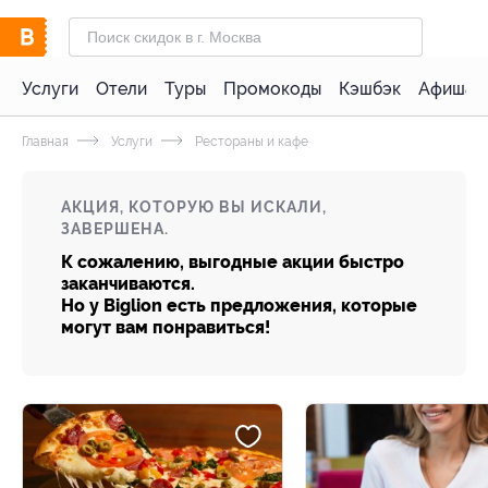
Услуги
Отели
Туры
Промокоды
Кэшбэк
Афиша 
Главная
Услуги
Рестораны и кафе
АКЦИЯ, КОТОРУЮ ВЫ ИСКАЛИ,
ЗАВЕРШЕНА.
К сожалению, выгодные акции быстро
заканчиваются.
Но у Biglion есть предложения, которые
могут вам понравиться!