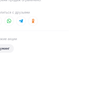
ремя продаж ограничено!
литься с друзьями
жие акции
руминг