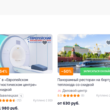
–50%
–50%
ЗАПИСАТЬСЯ ОНЛАЙН
ТРК «ГЛОБАЛ СИТИ
норамный ресторан на борту
Игра на аппаратах, аттракцио
лохода со скидкой
в Play Day со скидкой
Деловой центр
Южная
(8)
Куплено 2 462
4.5
(38)
Куплено 1
 630 руб.
от 845 руб.