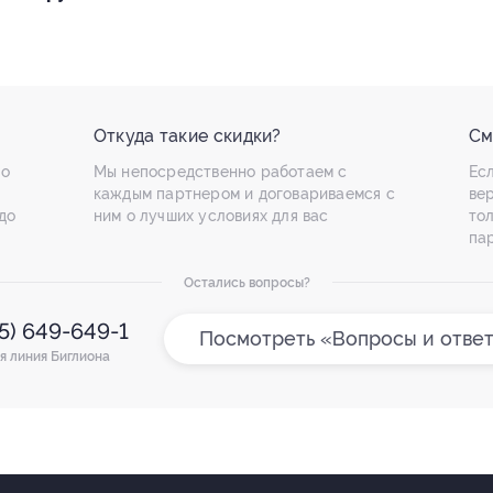
Откуда такие скидки?
См
по
Мы непосредственно работаем с
Есл
каждым партнером и договариваемся с
ве
до
ним о лучших условиях для вас
то
па
Остались вопросы?
95) 649-649-1
Посмотреть «Вопросы и отве
я линия Биглиона