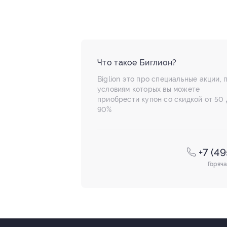
Что такое Биглион?
Biglion это про специальные акции, 
условиям которых вы можете
приобрести купон со скидкой от 50 
90%
+7 (4
Горяча