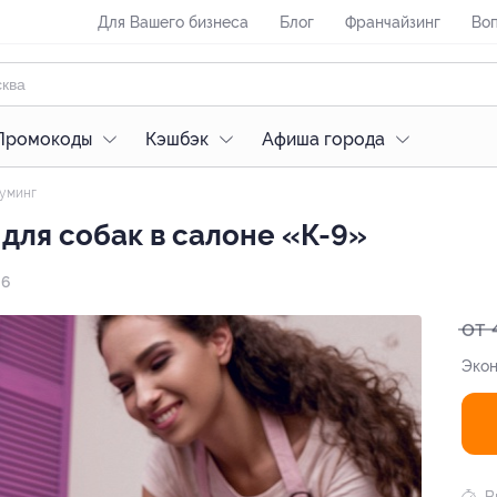
Для Вашего бизнеса
Блог
Франчайзинг
Воп
Промокоды
Кэшбэк
Афиша города
уминг
для собак в салоне «К-9»
 6
от 
Экон