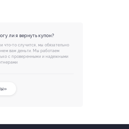
огу ли я вернуть купон?
и что-то случится, мы обязательно
рнем вам деньги. Мы работаем
лько с проверенными и надежными
ртнерами
ты»