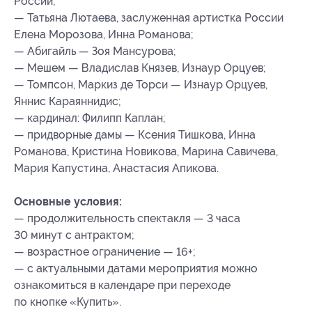
России;
— Татьяна Лютаева, заслуженная артистка России
Елена Морозова, Инна Романова;
— Абигайль — Зоя Мансурова;
— Мешем — Владислав Князев, Изнаур Орцуев;
— Томпсон, Маркиз де Торси — Изнаур Орцуев,
Яннис Караяннидис;
— кардинал: Филипп Каплан;
— придворные дамы — Ксения Тишкова, Инна
Романова, Кристина Новикова, Марина Савичева,
Мария Капустина, Анастасия Апикова.
Основные условия:
— продолжительность спектакля — 3 часа
30 минут с антрактом;
— возрастное ограничение — 16+;
— с актуальными датами мероприятия можно
ознакомиться в календаре при переходе
по кнопке «Купить».