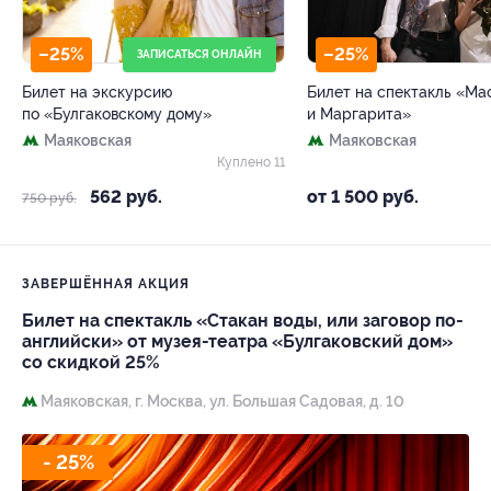
–25%
–25%
ЗАПИСАТЬСЯ ОНЛАЙН
Билет на экскурсию
Билет на спектакль «Ма
по «Булгаковскому дому»
и Маргарита»
Маяковская
Маяковская
Куплено 11
562 руб.
от 1 500 руб.
750 руб.
ЗАВЕРШЁННАЯ АКЦИЯ
Билет на спектакль «Стакан воды, или заговор по-
английски» от музея-театра «Булгаковский дом»
со скидкой 25%
Маяковская,
г. Москва, ул. Большая Садовая, д. 10
- 25%