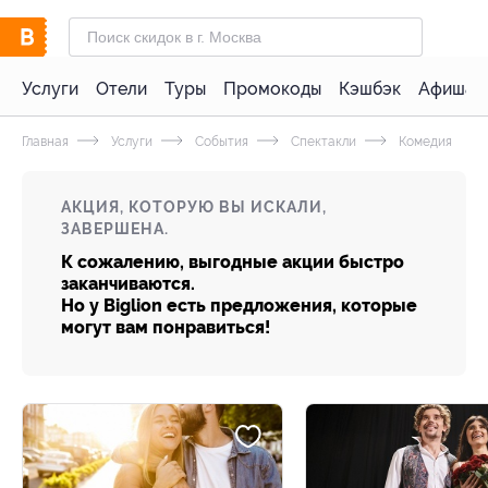
Услуги
Отели
Туры
Промокоды
Кэшбэк
Афиша 
Главная
Услуги
События
Спектакли
Комедия
АКЦИЯ, КОТОРУЮ ВЫ ИСКАЛИ,
ЗАВЕРШЕНА.
К сожалению, выгодные акции быстро
заканчиваются.
Но у Biglion есть предложения, которые
могут вам понравиться!