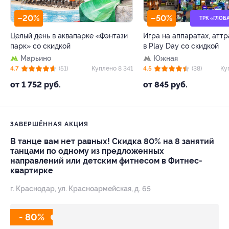
–20%
–50%
ТРК «ГЛОБ
Целый день в аквапарке «Фэнтази
Игра на аппаратах, атт
парк» со скидкой
в Play Day со скидкой
Марьино
Южная
4.7
(51)
Куплено 8 341
4.5
(38)
Ку
от 1 752 руб.
от 845 руб.
ЗАВЕРШЁННАЯ АКЦИЯ
В танце вам нет равных! Скидка 80% на 8 занятий
танцами по одному из предложенных
направлений или детским фитнесом в Фитнес-
квартирке
г. Краснодар, ул. Красноармейская, д. 65
- 80%