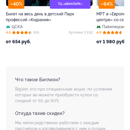
–64%
ТЦ «АВИАПАРК»
ь день в детский Парк
МРТ в «Европейском диагностич
Кидзания»
центре» со скидкой
Павелецкая
+1
(63)
Куплено 3 532
4.6
(72)
К
от 1 980 руб.
Что такое Биглион?
Biglion это про специальные акции, по условиям
которых вы можете приобрести купон со
скидкой от 50 до 90%
Откуда такие скидки?
Мы непосредственно работаем с каждым
партнером и договариваемся с ним о лучших