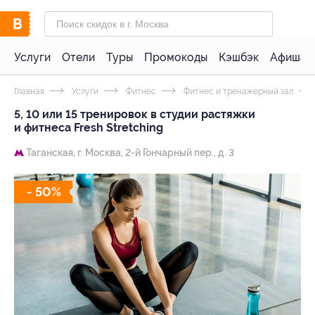
Услуги
Отели
Туры
Промокоды
Кэшбэк
Афиша 
Главная
Услуги
Фитнес
Фитнес и тренажерный зал
5, 10 или 15 тренировок в студии растяжки
и фитнеса Fresh Stretching
Таганская,
г. Москва, 2-й Гончарный пер., д. 3
- 50%