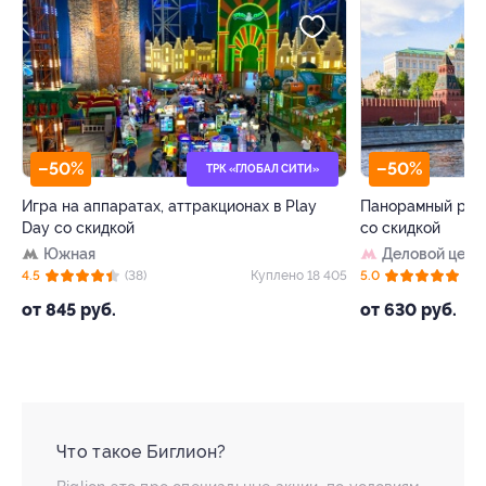
–50%
–50%
ТРК «ГЛОБАЛ СИТИ»
Игра на аппаратах, аттракционах в Play
Панорамный рест
Day со скидкой
со скидкой
Южная
Деловой цент
39
4.5
(38)
Куплено 18 405
5.0
(8)
от 845 руб.
от 630 руб.
Что такое Биглион?