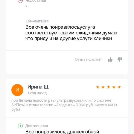
Недостатки
-
Комментарий
Все очень понравилось,услуга
соответствует своим ожиданиям,думаю
что приду и на другие услуги клиники
Отзыв полезен?
Ирина Ш.
★
★
★
★
★
И
1 год назад
про Гигиена полости рта (ультразвуковая или по системе
AirFlow) в стоматологии «Альдента» (1960 руб. вместо 4000
руб.)
Достоинства
Все понравилось, дружелюбный