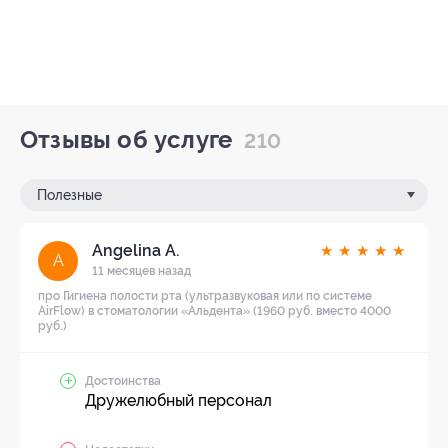
Отзывы об услуге
210
Полезные
Angelina А.
★
★
★
★
★
A
11 месяцев назад
про Гигиена полости рта (ультразвуковая или по системе
AirFlow) в стоматологии «Альдента» (1960 руб. вместо 4000
руб.)
Достоинства
Дружелюбный персонал