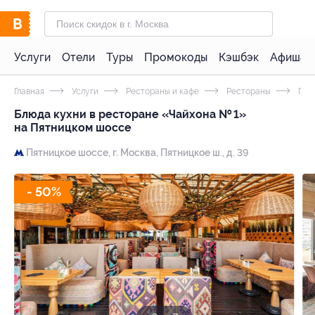
Услуги
Отели
Туры
Промокоды
Кэшбэк
Афиша 
Главная
Услуги
Рестораны и кафе
Рестораны
Груз
Блюда кухни в ресторане «Чайхона № 1»
на Пятницком шоссе
Пятницкое шоссе,
г. Москва, Пятницкое ш., д. 39
- 50%