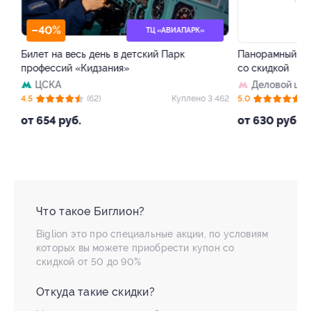
–40%
–50%
ТЦ «АВИАПАРК»
Билет на весь день в детский Парк
Панорамный рест
профессий «Кидзания»
со скидкой
ЦСКА
Деловой цент
 4
4.5
(62)
Куплено 3 462
5.0
(8)
от 654 руб.
от 630 руб.
Что такое Биглион?
Biglion это про специальные акции, по условиям
которых вы можете приобрести купон со
скидкой от 50 до 90%
Откуда такие скидки?