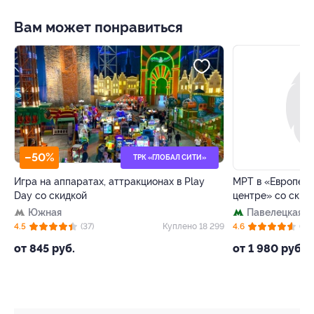
Вам может понравиться
–50%
–64%
ТРК «ГЛОБАЛ СИТИ»
Игра на аппаратах, аттракционах в Play
МРТ в «Европейс
Day со скидкой
центре» со скид
Южная
Павелецкая
+
82
4.5
(37)
Куплено 18 299
4.6
(73)
от 845 руб.
от 1 980 руб.