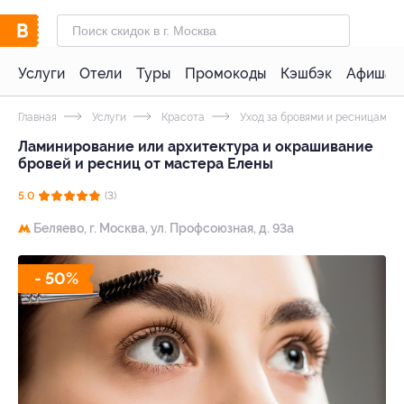
Услуги
Отели
Туры
Промокоды
Кэшбэк
Афиша 
Главная
Услуги
Красота
Уход за бровями и ресницами
Ламинирование или архитектура и окрашивание
бровей и ресниц от мастера Елены
5.0
(3)
Беляево,
г. Москва, ул. Профсоюзная, д. 93а
- 50%