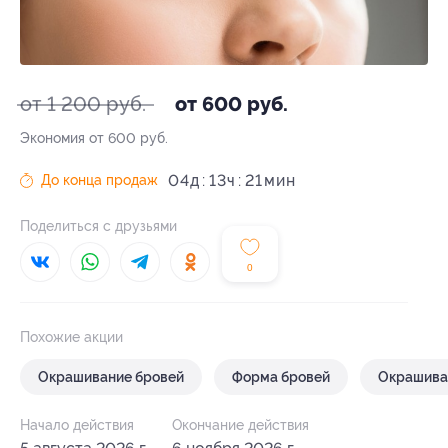
от 1 200 руб.
от 600 руб.
Экономия от 600 руб.
04
д
13
ч
21
До конца продаж
Поделиться с друзьями
0
Похожие акции
Окрашивание бровей
Форма бровей
Окрашива
Начало действия
Окончание действия