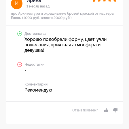
Ирина
★
★
★
★
★
И
1 месяц назад
про Архитектура и окрашивание бровей краской от мастера
Елены (1000 руб. вместо 2000 руб.)
Достоинства
Хорошо подобрали форму, цвет, учли
пожелания, приятная атмосфера и
девушка)
Недостатки
-
Комментарий
Рекомендую
Отзыв полезен?