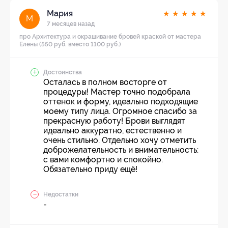
Мария
★
★
★
★
★
М
7 месяцев назад
про Архитектура и окрашивание бровей краской от мастера
Елены (550 руб. вместо 1100 руб.)
Достоинства
Осталась в полном восторге от
процедуры! Мастер точно подобрала
оттенок и форму, идеально подходящие
моему типу лица. Огромное спасибо за
прекрасную работу! Брови выглядят
идеально аккуратно, естественно и
очень стильно. Отдельно хочу отметить
доброжелательность и внимательность:
с вами комфортно и спокойно.
Обязательно приду ещё!
Недостатки
-