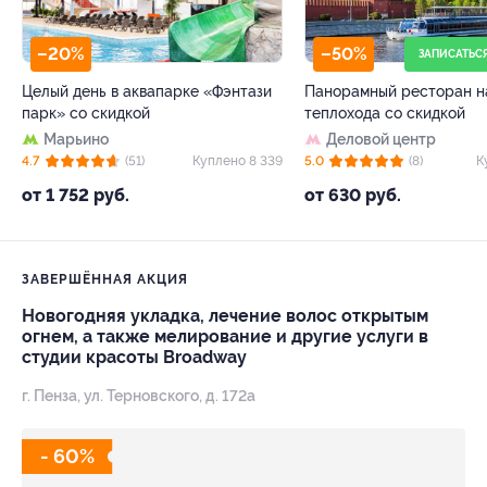
–20%
–50%
ЗАПИСАТЬС
Целый день в аквапарке «Фэнтази
Панорамный ресторан н
парк» со скидкой
теплохода со скидкой
Марьино
Деловой центр
4.7
(51)
Куплено 8 339
5.0
(8)
К
от 1 752 руб.
от 630 руб.
ЗАВЕРШЁННАЯ АКЦИЯ
Новогодняя укладка, лечение волос открытым
огнем, а также мелирование и другие услуги в
студии красоты Broadway
г. Пенза, ул. Терновского, д. 172а
- 60%