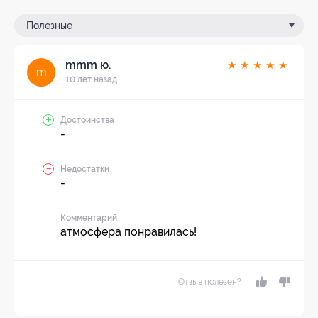
Полезные
mmm ю.
★
★
★
★
★
m
10 лет назад
Достоинства
-
Недостатки
-
Комментарий
атмосфера понравилась!
Отзыв полезен?