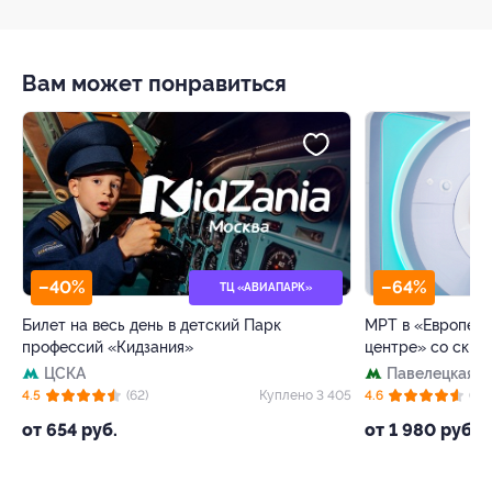
Вам может понравиться
–40%
–64%
ТЦ «АВИАПАРК»
Билет на весь день в детский Парк
МРТ в «Европейс
профессий «Кидзания»
центре» со скид
ЦСКА
Павелецкая
+
76
4.5
(62)
Куплено 3 405
4.6
(73)
от 654 руб.
от 1 980 руб.