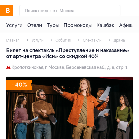
Услуги
Отели
Туры
Промокоды
Кэшбэк
Афиша 
Главная
Услуги
События
Спектакли
Драма
Билет на спектакль «Преступление и наказание»
от арт-центра «Иси» со скидкой 40%
Кропоткинская,
г. Москва, Берсеневская наб., д. 8, стр. 1
- 40%