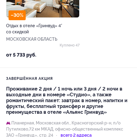
–30%
Отдых в отеле «Гринвуд» 4*
со скидкой
МОСКОВСКАЯ ОБЛАСТЬ
Куплено 47
от 5 733 руб.
ЗАВЕРШЁННАЯ АКЦИЯ
Проживание 2 дня / 1 ночь или 3 дня / 2 ночи в
выходные дни в номере «Студио», а также
романтический пакет: завтрак в номер, напитки и
фрукты, бесплатный трансфер и другие
преимущества в отеле «Альянс Гринвуд»
Планерная,
Московская обл., Красногорский р-н, п/о
Путилково,72 км МКАД, офисно-общественный комплекс
ЗАО «Гринвуд», стр. 24
всего 2 адреса