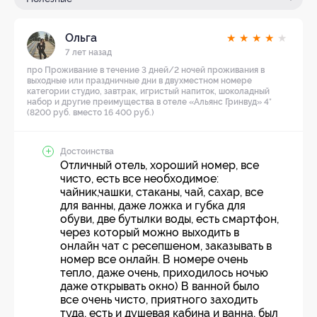
Ольга
★
★
★
★
★
7 лет назад
про Проживание в течение 3 дней/2 ночей проживания в
выходные или праздничные дни в двухместном номере
категории студио, завтрак, игристый напиток, шоколадный
набор и другие преимущества в отеле «Альянс Гринвуд» 4*
(8200 руб. вместо 16 400 руб.)
Достоинства
Отличный отель, хороший номер, все
чисто, есть все необходимое:
чайник,чашки, стаканы, чай, сахар, все
для ванны, даже ложка и губка для
обуви, две бутылки воды, есть смартфон,
через который можно выходить в
онлайн чат с ресепшеном, заказывать в
номер все онлайн. В номере очень
тепло, даже очень, приходилось ночью
даже открывать окно) В ванной было
все очень чисто, приятного заходить
туда, есть и душевая кабина и ванна, был