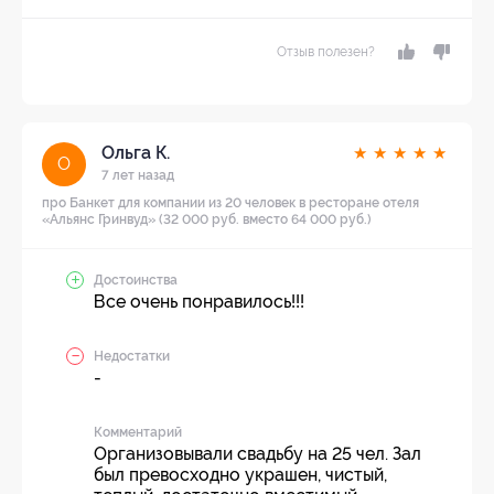
Отзыв полезен?
Ольга К.
★
★
★
★
★
О
7 лет назад
про Банкет для компании из 20 человек в ресторане отеля
«Альянс Гринвуд» (32 000 руб. вместо 64 000 руб.)
Достоинства
Все очень понравилось!!!
Недостатки
-
Комментарий
Организовывали свадьбу на 25 чел. Зал
был превосходно украшен, чистый,