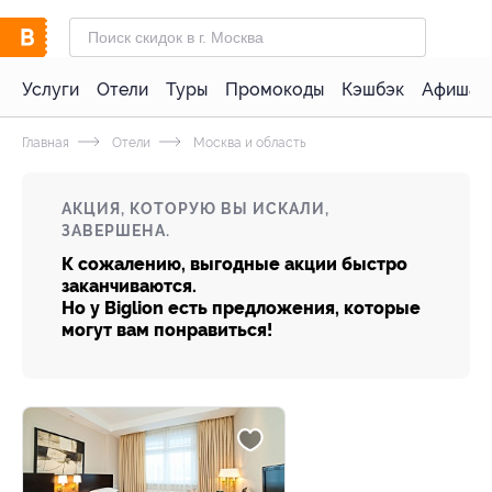
Услуги
Отели
Туры
Промокоды
Кэшбэк
Афиша 
Главная
Отели
Москва и область
АКЦИЯ, КОТОРУЮ ВЫ ИСКАЛИ,
ЗАВЕРШЕНА.
К сожалению, выгодные акции быстро
заканчиваются.
Но у Biglion есть предложения, которые
могут вам понравиться!