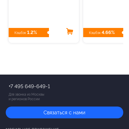
1.2%
4.66%
Кэшбэк
Кэшбэк
+7 495 649-649-1
Для звонка из Москвы
и регионов России
Связаться с нами