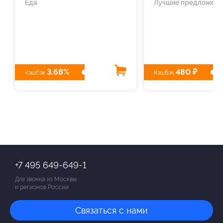
Еда
Лучшие предложения
3.68%
480 ₽
Кэшбэк
Кэшбэк
+7 495 649-649-1
Для звонка из Москвы
и регионов России
Связаться с нами