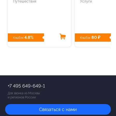
Путешествия
Услуги
4.8%
80 ₽
Кэшбэк
Кэшбэк
+7 495 649-649-1
Для звонка из Москвы
и регионов России
Связаться с нами