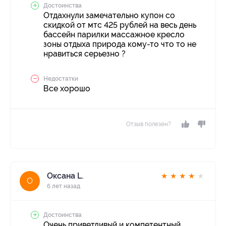
Достоинства
Отдахнули замечательно купон со
скидкой от мтс 425 рублей на весь день
бассейн парилки массажное кресло
зоны отдыха природа кому-то что то не
нравиться серьезно ?
Недостатки
Все хорошо
Отзыв полезен?
Оксана L.
★
★
★
★
★
О
6 лет назад
Достоинства
Очень приветливый и компетентный