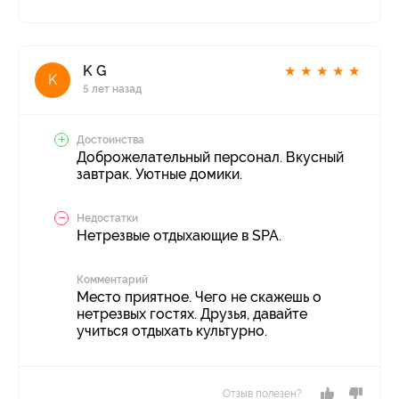
K G
★
★
★
★
★
K
5 лет назад
Достоинства
Доброжелательный персонал. Вкусный
завтрак. Уютные домики.
Недостатки
Нетрезвые отдыхающие в SPA.
Комментарий
Место приятное. Чего не скажешь о
нетрезвых гостях. Друзья, давайте
учиться отдыхать культурно.
Отзыв полезен?