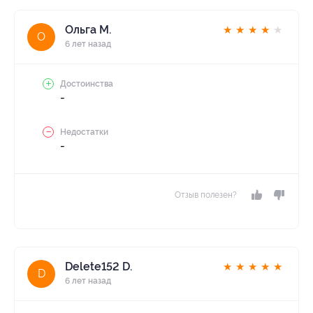
Ольга М.
★
★
★
★
★
О
6 лет назад
Достоинства
-
Недостатки
-
Отзыв полезен?
Delete152 D.
★
★
★
★
★
D
6 лет назад