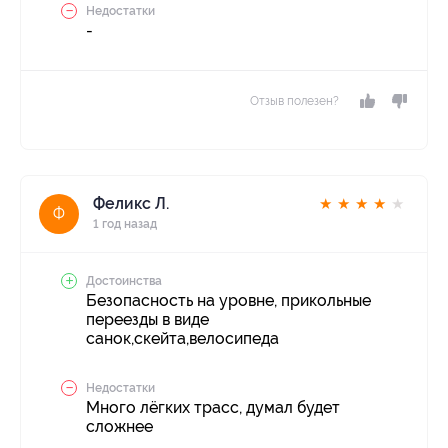
Недостатки
-
Отзыв полезен?
Феликс Л.
★
★
★
★
★
Ф
1 год назад
Достоинства
Безопасность на уровне, прикольные
переезды в виде
санок,скейта,велосипеда
Недостатки
Много лёгких трасс, думал будет
сложнее