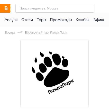
Услуги
Отели
Туры
Промокоды
Кэшбэк
Афиша 
Бренды
Веревочный парк Панда Парк