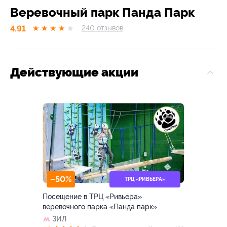
Веревочный парк Панда Парк
4.91
★
★
★
★
★
240
отзывов
Действующие акции
–50%
ТРЦ «РИВЬЕРА»
Посещение в ТРЦ «Ривьера»
веревочного парка «Панда парк»
ЗИЛ