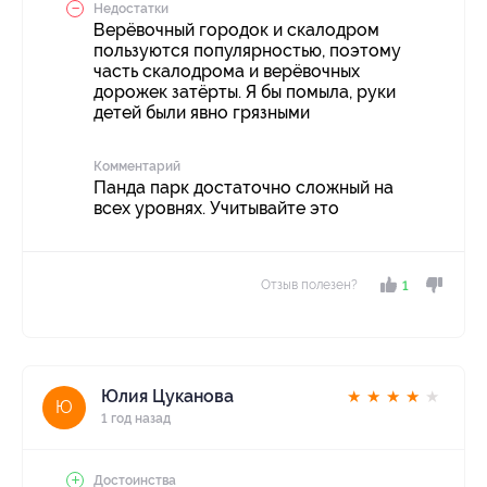
Недостатки
Верёвочный городок и скалодром
пользуются популярностью, поэтому
часть скалодрома и верёвочных
дорожек затёрты. Я бы помыла, руки
детей были явно грязными
Комментарий
Панда парк достаточно сложный на
всех уровнях. Учитывайте это
Отзыв полезен?
1
Юлия Цуканова
★
★
★
★
★
Ю
1 год назад
Достоинства